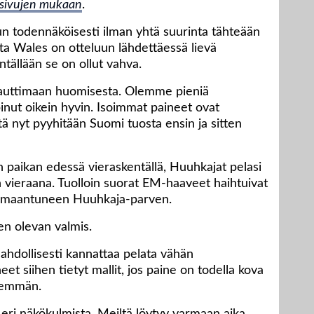
kosivujen mukaan
.
n todennäköisesti ilman yhtä suurinta tähteään
tta Wales on otteluun lähdettäessä lievä
tällään se on ollut vahva.
 nauttimaan huomisesta. Olemme pieniä
opinut oikein hyvin. Isoimmat paineet ovat
ttä nyt pyyhitään Suomi tuosta ensin ja sitten
n paikan edessä vieraskentällä, Huuhkajat pelasi
 vieraana. Tuolloin suorat EM-haaveet haihtuivat
 lamaantuneen Huuhkaja-parven.
n olevan valmis.
 mahdollisesti kannattaa pelata vähän
 siihen tietyt mallit, jos paine on todella kova
ähemmän.