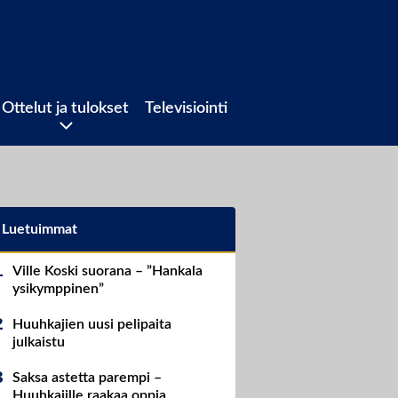
Ottelut ja tulokset
Televisiointi
Luetuimmat
Ville Koski suorana – ”Hankala
ysikymppinen”
Huuhkajien uusi pelipaita
julkaistu
Saksa astetta parempi –
Huuhkajille raakaa oppia