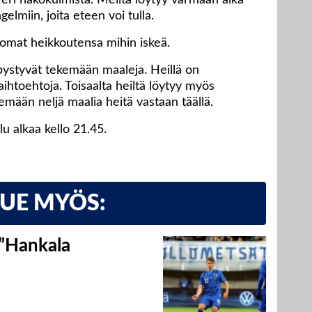
eri näkökulmista. Meiltä löytyy varmaan aika
gelmiin, joita eteen voi tulla.
omat heikkoutensa mihin iskeä.
pystyvät tekemään maaleja. Heillä on
ihtoehtoja. Toisaalta heiltä löytyy myös
emään neljä maalia heitä vastaan täällä.
u alkaa kello 21.45.
LUE MYÖS:
 ”Hankala