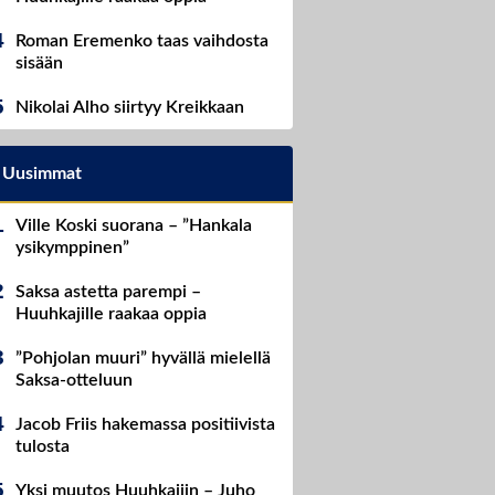
Roman Eremenko taas vaihdosta
sisään
Nikolai Alho siirtyy Kreikkaan
Uusimmat
Ville Koski suorana – ”Hankala
ysikymppinen”
Saksa astetta parempi –
Huuhkajille raakaa oppia
”Pohjolan muuri” hyvällä mielellä
Saksa-otteluun
Jacob Friis hakemassa positiivista
tulosta
Yksi muutos Huuhkajiin – Juho