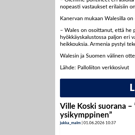
– Olemme pohtineet eri asioita 
nopeasti vastaukset erilaisiin on
Kanervan mukaan Walesilla on 
– Wales on osoittanut, että he 
hyökkäyskalustossa paljon eri va
heikkouksia. Armenia pystyi tek
Walesin ja Suomen välinen ottel
Lähde: Palloliiton verkkosivut
Ville Koski suorana –
ysikymppinen”
jukka_malm
|
01.06.2026
10:37