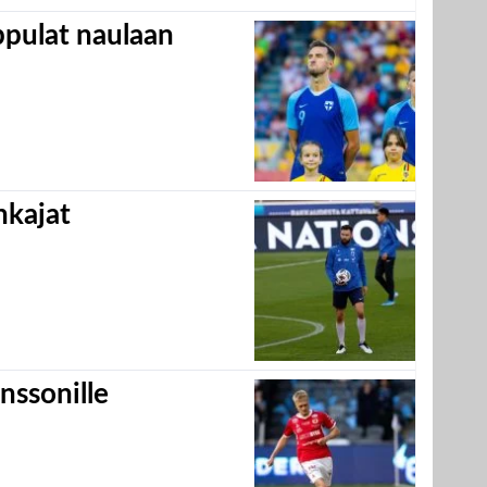
appulat naulaan
hkajat
nssonille