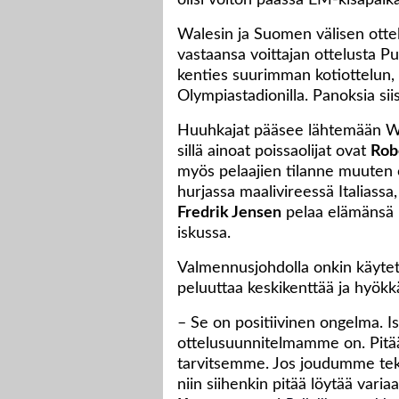
olisi voiton päässä EM-kisapaika
Walesin ja Suomen välisen ottelu
vastaansa voittajan ottelusta Pu
kenties suurimman kotiottelun, k
Olympiastadionilla. Panoksia siis
Huuhkajat pääsee lähtemään Wal
sillä ainoat poissaolijat ovat
Rob
myös pelaajien tilanne muuten 
hurjassa maalivireessä Italiassa
Fredrik Jensen
pelaa elämänsä 
iskussa.
Valmennusjohdolla onkin käytet
peluuttaa keskikenttää ja hyökk
– Se on positiivinen ongelma. Is
ottelusuunnitelmamme on. Pitää 
tarvitsemme. Jos joudumme teke
niin siihenkin pitää löytää vari