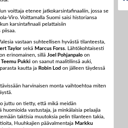
sta.
n voittaja etenee jatkokarsintafinaaliin, jossa se
ola-Viro. Voittamalla Suomi saisi historiansa
un karsintafinaali pelattaisiin
 piisaa.
esia vastaan suhteellisen hyvästä tilanteesta,
ert Taylor
sekä
Marcus Forss
. Lähtökohtaisesti
on erinomainen, sillä
Joel Pohjanpalo
on
,
Teemu Pukki
on saanut maalitilinsä auki,
parasta kautta ja
Robin Lod
on jälleen täydessä
tävissään harvinaisen monta vaihtoehtoa miten
äystä.
o juttu on tietty, että mikä meidän
huomioida vastustaja, ja minkälaisia pelaajia
mään taktisia muutoksia pelin tilanteen takia,
aatioita, Huuhkajien päävalmentaja
Markku