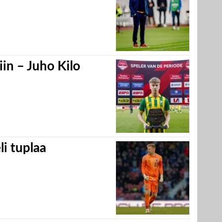
in – Juho Kilo
eli tuplaa