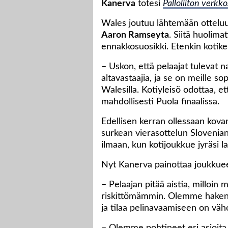
Kanerva
totesi
Palloliiton verk
Wales joutuu lähtemään otteluu
Aaron Ramseyta
. Siitä huolima
ennakkosuosikki. Etenkin kotiken
– Uskon, että pelaajat tulevat
altavastaajia, ja se on meille s
Walesilla. Kotiyleisö odottaa, e
mahdollisesti Puola finaalissa.
Edellisen kerran ollessaan kova
surkean vierasottelun Slovenian
ilmaan, kun kotijoukkue jyräsi
Nyt Kanerva painottaa joukkuee
– Pelaajan pitää aistia, milloin
riskittömämmin. Olemme hakeneet
ja tilaa pelinavaamiseen on v