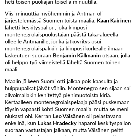
heti toisen puoliajan toisella minuutilla.
Viisi minuuttia myöhemmin ja Antman oli
järjestelemässä Suomen toista maalia.
Kaan Kairinen
lähetti keskityspallon, joka kimposi
montenegrolaispuolustajan päästä taka-alueella
olleelle Antmanille, jonka jatkoyritys osui
montenegrolaispakkiin ja kimposi korkealle ilmaan
laskeutuen suoraan
Benjamin Källmanin
otsaan, jolla
oli helppo työ viimeistellä läheltä Suomen toinen
maali.
Maalin jälkeen Suomi otti jalkaa pois kaasulta ja
huippupaikat jäivät vähiin. Montenegro sen sijaan sai
alivoimallakin kehitettyä pienimuotoista kiriä.
Kertaalleen montenegrolaispelaaja pääsi puskemaan
täysin vapaasti kohti Suomen maalia, mutta se meni
niukasti ohi. Kerran
Leo Väisänen
oli pelastavana
enkelinä, kun
Lukas Hradecky
haparoi keskityspallon
suoraan vastustajan jalkaan, mutta Väisänen peitti