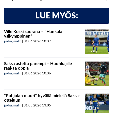
LUE MYÖS:
Ville Koski suorana – ”Hankala
ysikymppinen”
jukka_malm
|
01.06.2026
10:37
Saksa astetta parempi – Huuhkajille
raakaa oppia
jukka_malm
|
01.06.2026
10:36
”Pohjolan muuri” hyvällä mielellä Saksa-
otteluun
jukka_malm
|
31.05.2026
13:05