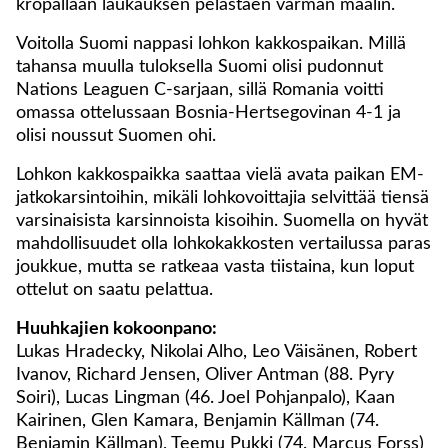
kropallaan laukauksen pelastaen varman maalin.
Voitolla Suomi nappasi lohkon kakkospaikan. Millä
tahansa muulla tuloksella Suomi olisi pudonnut
Nations Leaguen C-sarjaan, sillä Romania voitti
omassa ottelussaan Bosnia-Hertsegovinan 4-1 ja
olisi noussut Suomen ohi.
Lohkon kakkospaikka saattaa vielä avata paikan EM-
jatkokarsintoihin, mikäli lohkovoittajia selvittää tiensä
varsinaisista karsinnoista kisoihin. Suomella on hyvät
mahdollisuudet olla lohkokakkosten vertailussa paras
joukkue, mutta se ratkeaa vasta tiistaina, kun loput
ottelut on saatu pelattua.
Huuhkajien kokoonpano:
Lukas Hradecky, Nikolai Alho, Leo Väisänen, Robert
Ivanov, Richard Jensen, Oliver Antman (88. Pyry
Soiri), Lucas Lingman (46. Joel Pohjanpalo), Kaan
Kairinen, Glen Kamara, Benjamin Källman (74.
Benjamin Källman), Teemu Pukki (74. Marcus Forss)