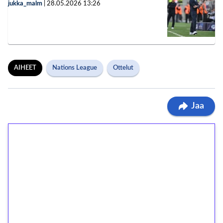
jukka_malm
|
28.05.2026
13:26
AIHEET
Nations League
Ottelut
Jaa
1€ = 10€ arvosta
ilmaiskierroksia ilman
kierrätystä!
Talleta 1€
Saat heti 50 ilmaiskierrosta Tuohi 1000 -