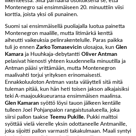
liikenteessä. Siitä parhaana osoituksena se, että
Montenegro sai ensimmäiseen 20. minuuttiin viisi
korttia, joista yksi oli punainen.
Suomi sai ensimmäisellä puoliajalla luotua painetta
Montenegron maalille, mutta litimärkä kenttä
aiheutti vaikeuksia pelinrakentelulle. Paras paikka
tuli jo ennen
Zarko Tomasevicin
ulosajoa, kun
Glen
Kamara
ja Huuhkaja-debytantti
Oliver Antman
pelasivat hienosti yhteen kuudennella minuutilla ja
Antman pääsi yrittämään, mutta Montenegron
maalivahti torjui yrityksen erinomaisesti.
Ennakkoluuloton Antman vasta väläytteli sitä mitä
tuleman pitää, kun hän heti toisen jakson alkajaisiksi
teki A-maajoukkueuransa ensimmäisen maalinsa.
Glen Kamaran
syöttö löysi tauon jälkeen kentälle
tulleen Joel Pohjanpalon rangaistusalueella, joka
siirsi pallon taakse
Teemu Pukille.
Pukki malttoi
syöttää vielä vierelle yksin odottaneelle Antmanille,
joka sijoitti pallon varmasti takakulmaan. Maali syntyi