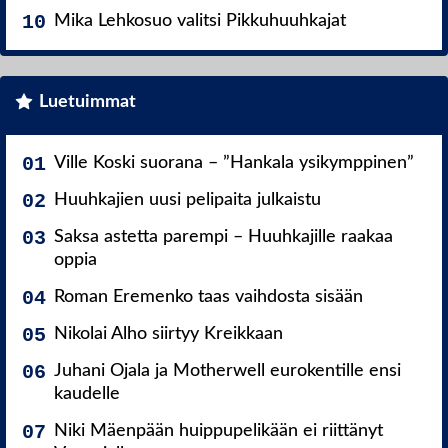
Mika Lehkosuo valitsi Pikkuhuuhkajat
Luetuimmat
Ville Koski suorana – ”Hankala ysikymppinen”
Huuhkajien uusi pelipaita julkaistu
Saksa astetta parempi – Huuhkajille raakaa
oppia
Roman Eremenko taas vaihdosta sisään
Nikolai Alho siirtyy Kreikkaan
Juhani Ojala ja Motherwell eurokentille ensi
kaudelle
Niki Mäenpään huippupelikään ei riittänyt