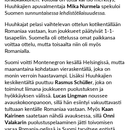
lohkokakkonen. Voitolla on totta kai iso merkitys,
Huuhkajien apuvalmentaja
Mika Nurmela
spekuloi
Suomen
sunnuntaisessa lehdistötilaisuudessa.
Huuhkajat pelasi vaihtelevan ottelun kotikentällään
Romaniaa vastaan, kun joukkueet päätyivät 1-1-
tasapeliin. Suomella oli ottelussa omat paikkansa
voittaa ottelu, mutta toisaalta niin oli myös
Romanialla.
Suomi voitti Montenegron kesällä Helsingissä, mutta
maanantaina kohdataan vieraskentällä, joka on
monin verroin haastavampi. Lisäksi Huuhkajien
keskikentältä puuttuu
Rasmus Schüller
, joka on
toiminut liimana joukkueen puolustuksen ja
hyökkäyksen välissä.
Lucas Lingman
noussee
avauskokoonpanoon, sillä hän esiintyi vakuuttavasti
tultuaan kentälle Romaniaa vastaan. Myös
Kaan
Kairinen
saatetaan nähdä avauksessa, sillä
Onni
Valakarin
puolustuspelaaminen jätti toivomisen
varaa Romania-pelissä ja Suomi tarvitsee entistä