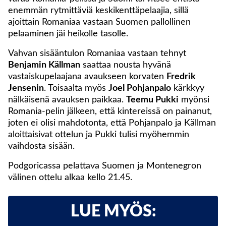
enemmän rytmittäviä keskikenttäpelaajia, sillä
ajoittain Romaniaa vastaan Suomen pallollinen
pelaaminen jäi heikolle tasolle.
Vahvan sisääntulon Romaniaa vastaan tehnyt
Benjamin Källman
saattaa nousta hyvänä
vastaiskupelaajana avaukseen korvaten
Fredrik
Jensenin
. Toisaalta myös
Joel Pohjanpalo
kärkkyy
nälkäisenä avauksen paikkaa.
Teemu Pukki
myönsi
Romania-pelin jälkeen, että kintereissä on painanut,
joten ei olisi mahdotonta, että Pohjanpalo ja Källman
aloittaisivat ottelun ja Pukki tulisi myöhemmin
vaihdosta sisään.
Podgoricassa pelattava Suomen ja Montenegron
välinen ottelu alkaa kello 21.45.
LUE MYÖS: