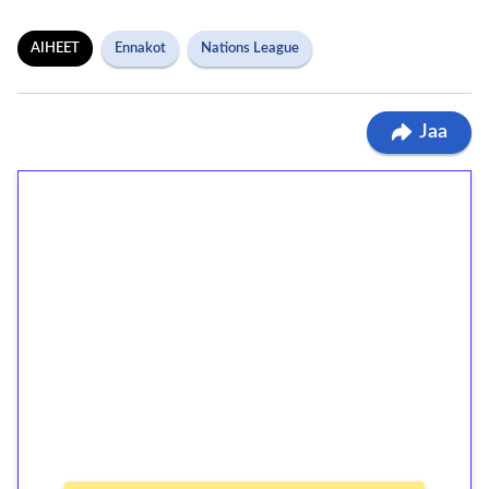
AIHEET
Ennakot
Nations League
Jaa
1€ = 10€ arvosta
ilmaiskierroksia ilman
kierrätystä!
Talleta 1€
Saat heti 50 ilmaiskierrosta Tuohi 1000 -
peliin (arvo 0,20€ per kierros)!
Ei kierrätysvaatimusta!