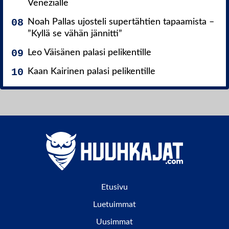
Venezialle
Noah Pallas ujosteli supertähtien tapaamista –
”Kyllä se vähän jännitti”
Leo Väisänen palasi pelikentille
Kaan Kairinen palasi pelikentille
Etusivu
Luetuimmat
Uusimmat