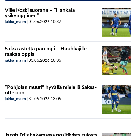
Ville Koski suorana – ”Hankala
ysikymppinen”
jukka_malm
|
01.06.2026
10:37
Saksa astetta parempi – Huuhkajille
raakaa oppia
jukka_malm
|
01.06.2026
10:36
”Pohjolan muuri” hyvällä mielellä Saksa-
otteluun
jukka_malm
|
31.05.2026
13:05
Jacob Friis hakemassa positiivista tulosta