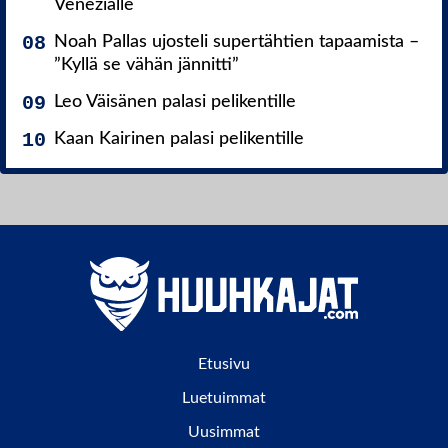
Venezialle
Noah Pallas ujosteli supertähtien tapaamista –
”Kyllä se vähän jännitti”
Leo Väisänen palasi pelikentille
Kaan Kairinen palasi pelikentille
Etusivu
Luetuimmat
Uusimmat