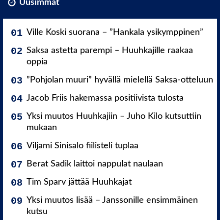
Uusimmat
Ville Koski suorana – ”Hankala ysikymppinen”
Saksa astetta parempi – Huuhkajille raakaa
oppia
”Pohjolan muuri” hyvällä mielellä Saksa-otteluun
Jacob Friis hakemassa positiivista tulosta
Yksi muutos Huuhkajiin – Juho Kilo kutsuttiin
mukaan
Viljami Sinisalo fiilisteli tuplaa
Berat Sadik laittoi nappulat naulaan
Tim Sparv jättää Huuhkajat
Yksi muutos lisää – Janssonille ensimmäinen
kutsu