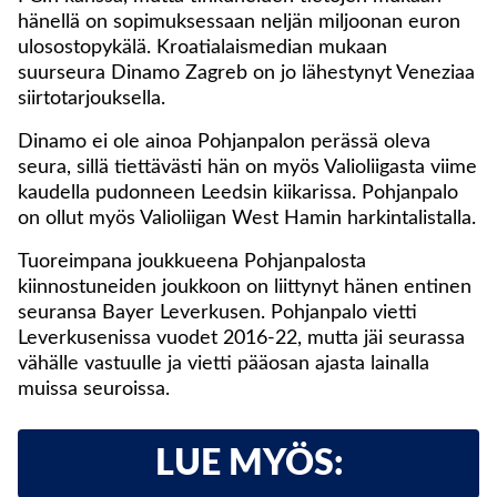
hänellä on sopimuksessaan neljän miljoonan euron
ulosostopykälä. Kroatialaismedian mukaan
suurseura Dinamo Zagreb on jo lähestynyt Veneziaa
siirtotarjouksella.
Dinamo ei ole ainoa Pohjanpalon perässä oleva
seura, sillä tiettävästi hän on myös Valioliigasta viime
kaudella pudonneen Leedsin kiikarissa. Pohjanpalo
on ollut myös Valioliigan West Hamin harkintalistalla.
Tuoreimpana joukkueena Pohjanpalosta
kiinnostuneiden joukkoon on liittynyt hänen entinen
seuransa Bayer Leverkusen. Pohjanpalo vietti
Leverkusenissa vuodet 2016-22, mutta jäi seurassa
vähälle vastuulle ja vietti pääosan ajasta lainalla
muissa seuroissa.
LUE MYÖS: