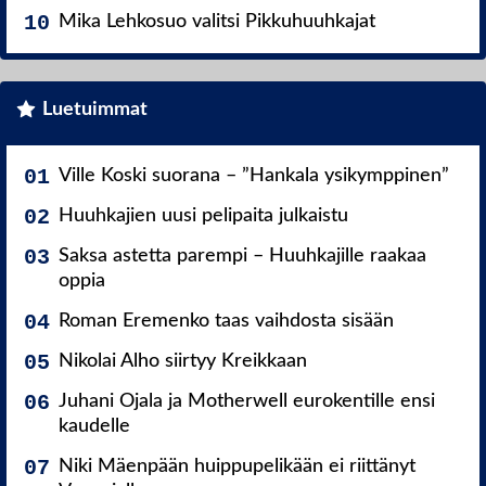
Mika Lehkosuo valitsi Pikkuhuuhkajat
Luetuimmat
Ville Koski suorana – ”Hankala ysikymppinen”
Huuhkajien uusi pelipaita julkaistu
Saksa astetta parempi – Huuhkajille raakaa
oppia
Roman Eremenko taas vaihdosta sisään
Nikolai Alho siirtyy Kreikkaan
Juhani Ojala ja Motherwell eurokentille ensi
kaudelle
Niki Mäenpään huippupelikään ei riittänyt