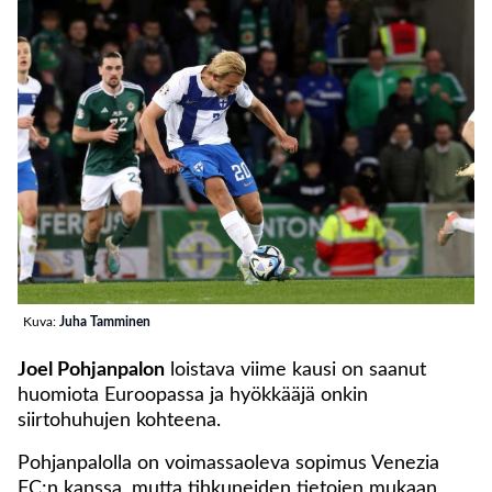
Kuva:
Juha Tamminen
Joel Pohjanpalon
loistava viime kausi on saanut
huomiota Euroopassa ja hyökkääjä onkin
siirtohuhujen kohteena.
Pohjanpalolla on voimassaoleva sopimus Venezia
FC:n kanssa, mutta tihkuneiden tietojen mukaan