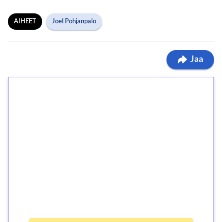
AIHEET
Joel Pohjanpalo
Jaa
1€ = 10€ arvosta
ilmaiskierroksia ilman
kierrätystä!
Talleta 1€
Saat heti 50 ilmaiskierrosta Tuohi 1000 -
peliin (arvo 0,20€ per kierros)!
Ei kierrätysvaatimusta!