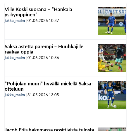
Ville Koski suorana – ”Hankala
ysikymppinen”
jukka_malm
|
01.06.2026
10:37
Saksa astetta parempi – Huuhkajille
raakaa oppia
jukka_malm
|
01.06.2026
10:36
”Pohjolan muuri” hyvällä mielellä Saksa-
otteluun
jukka_malm
|
31.05.2026
13:05
Jacob Friis hakemassa positiivista tulosta