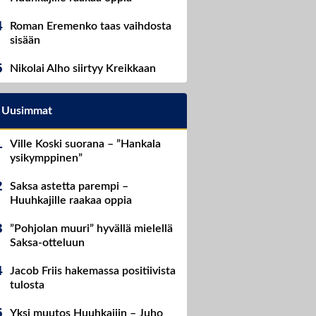
Roman Eremenko taas vaihdosta
sisään
Nikolai Alho siirtyy Kreikkaan
Uusimmat
Ville Koski suorana – ”Hankala
ysikymppinen”
Saksa astetta parempi –
Huuhkajille raakaa oppia
”Pohjolan muuri” hyvällä mielellä
Saksa-otteluun
Jacob Friis hakemassa positiivista
tulosta
Yksi muutos Huuhkajiin – Juho