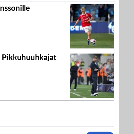
nssonille
i Pikkuhuuhkajat