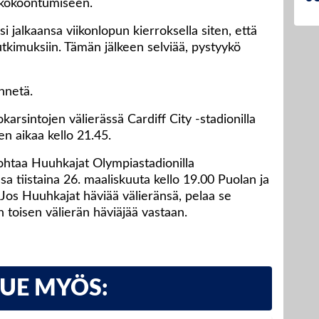
 kokoontumiseen.
i jalkaansa viikonlopun kierroksella siten, että
kimuksiin. Tämän jälkeen selviää, pystyykö
nnetä.
rsintojen välierässä Cardiff City -stadionilla
n aikaa kello 21.45.
ohtaa Huuhkajat Olympiastadionilla
ssa tiistaina 26. maaliskuuta kello 19.00 Puolan ja
. Jos Huuhkajat häviää välieränsä, pelaa se
 toisen välierän häviäjää vastaan.
LUE MYÖS: