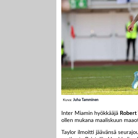
Kuva:
Juha Tamminen
Inter Miamin hyökkääjä
Robert 
ollen mukana maaliskuun maaott
Taylor ilmoitti jäävänsä seuraj