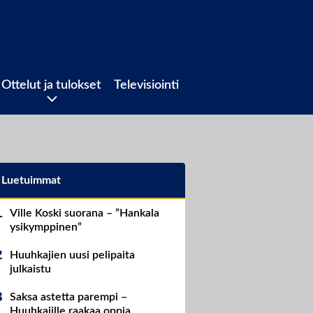
Ottelut ja tulokset
Televisiointi
Luetuimmat
Ville Koski suorana – ”Hankala
ysikymppinen”
Huuhkajien uusi pelipaita
julkaistu
Saksa astetta parempi –
Huuhkajille raakaa oppia