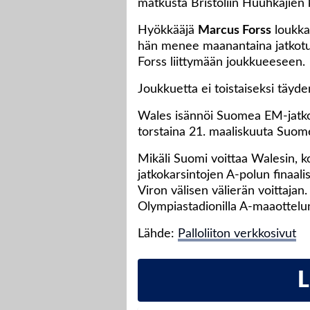
matkusta Bristoliin Huuhkajien
Hyökkääjä
Marcus Forss
loukkas
hän menee maanantaina jatkotut
Forss liittymään joukkueeseen.
Joukkuetta ei toistaiseksi täyde
Wales isännöi Suomea EM-jatkoka
torstaina 21. maaliskuuta Suome
Mikäli Suomi voittaa Walesin, k
jatkokarsintojen A-polun finaali
Viron välisen välierän voittajan
Olympiastadionilla A-maaottelun
Lähde:
Palloliiton verkkosivut