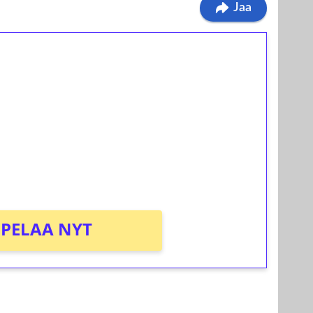
Jaa
ilmaiskierroksia ilman
osta Tuohi 1000 -peliin (arvo 0,20€ per
PELAA NYT