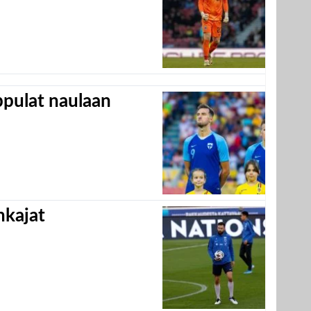
appulat naulaan
hkajat