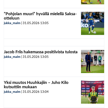
”Pohjolan muuri” hyvällä mielellä Saksa-
otteluun
jukka_malm
|
31.05.2026
13:05
Jacob Friis hakemassa positiivista tulosta
jukka_malm
|
31.05.2026
13:05
Yksi muutos Huuhkajiin – Juho Kilo
kutsuttiin mukaan
jukka_malm
|
31.05.2026
13:04