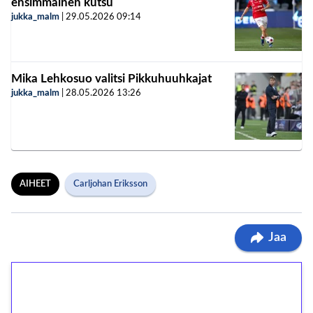
ensimmäinen kutsu
jukka_malm
|
29.05.2026
09:14
Mika Lehkosuo valitsi Pikkuhuuhkajat
jukka_malm
|
28.05.2026
13:26
AIHEET
Carljohan Eriksson
Jaa
1€ = 10€ arvosta
ilmaiskierroksia ilman