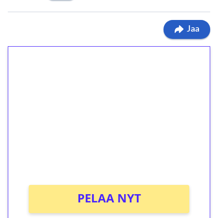
Jaa
1€ = 10€ arvosta
ilmaiskierroksia ilman
kierrätystä!
Talleta 1€
Saat heti 50 ilmaiskierrosta Tuohi 1000 -
peliin (arvo 0,20€ per kierros)!
Ei kierrätysvaatimusta!
PELAA NYT