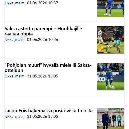
jukka_malm
|
01.06.2026
10:37
Saksa astetta parempi – Huuhkajille
raakaa oppia
jukka_malm
|
01.06.2026
10:36
”Pohjolan muuri” hyvällä mielellä Saksa-
otteluun
jukka_malm
|
31.05.2026
13:05
Jacob Friis hakemassa positiivista tulosta
jukka_malm
|
31.05.2026
13:05