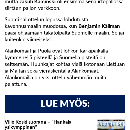
mutta
Jakub Kaminski
oli ensimmäisenä irtopallossa
siirtäen pallon verkkoon.
Suomi sai ottelun lopussa lohdutusta
kavennusmaalin muodossa, kun
Benjamin Källman
pääsi ohjaamaan takatolpalta Suomelle maalin. Se jäi
kuitenkin viimeiseksi.
Alankomaat ja Puola ovat lohkon kärkipaikalla
kymmenellä pisteellä ja Suomella pisteitä on
seitsemän. Huuhkajat kohtaa vielä kotonaan Liettuan
ja Maltan sekä vieraskentällä Alankomaat.
Alankomailla on yksi ottelu vähemmän muita
pelattuna.
LUE MYÖS:
Ville Koski suorana – ”Hankala
ysikymppinen”