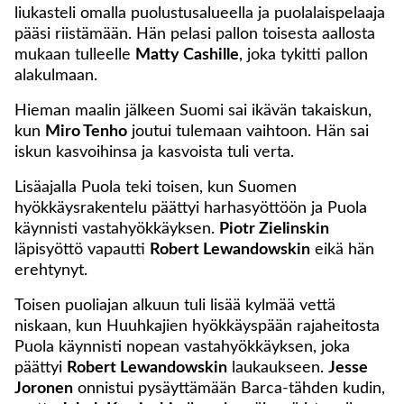
liukasteli omalla puolustusalueella ja puolalaispelaaja
pääsi riistämään. Hän pelasi pallon toisesta aallosta
mukaan tulleelle
Matty Cashille
, joka tykitti pallon
alakulmaan.
Hieman maalin jälkeen Suomi sai ikävän takaiskun,
kun
Miro Tenho
joutui tulemaan vaihtoon. Hän sai
iskun kasvoihinsa ja kasvoista tuli verta.
Lisäajalla Puola teki toisen, kun Suomen
hyökkäysrakentelu päättyi harhasyöttöön ja Puola
käynnisti vastahyökkäyksen.
Piotr Zielinskin
läpisyöttö vapautti
Robert Lewandowskin
eikä hän
erehtynyt.
Toisen puoliajan alkuun tuli lisää kylmää vettä
niskaan, kun Huuhkajien hyökkäyspään rajaheitosta
Puola käynnisti nopean vastahyökkäyksen, joka
päättyi
Robert Lewandowskin
laukaukseen.
Jesse
Joronen
onnistui pysäyttämään Barca-tähden kudin,