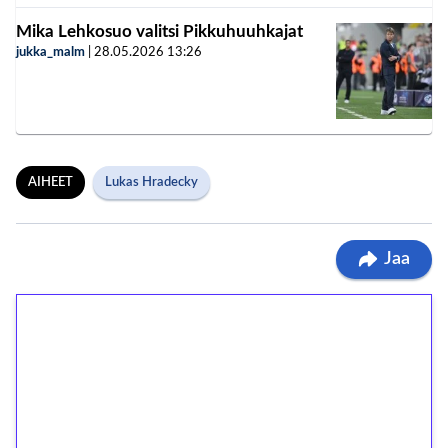
Mika Lehkosuo valitsi Pikkuhuuhkajat
jukka_malm
|
28.05.2026
13:26
AIHEET
Lukas Hradecky
Jaa
1€ = 10€ arvosta
ilmaiskierroksia ilman
kierrätystä!
Talleta 1€