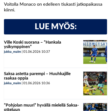
Voitolla Monaco on edelleen tiukasti jatkopaikassa
kiinni.
LUE MYÖS:
Ville Koski suorana – ”Hankala
ysikymppinen”
jukka_malm
|
01.06.2026
10:37
Saksa astetta parempi – Huuhkajille
raakaa oppia
jukka_malm
|
01.06.2026
10:36
”Pohjolan muuri” hyvällä mielellä Saksa-
otteluun