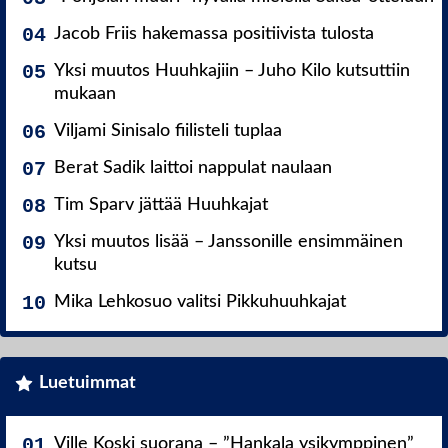
Jacob Friis hakemassa positiivista tulosta
Yksi muutos Huuhkajiin – Juho Kilo kutsuttiin
mukaan
Viljami Sinisalo fiilisteli tuplaa
Berat Sadik laittoi nappulat naulaan
Tim Sparv jättää Huuhkajat
Yksi muutos lisää – Janssonille ensimmäinen
kutsu
Mika Lehkosuo valitsi Pikkuhuuhkajat
Luetuimmat
Ville Koski suorana – ”Hankala ysikymppinen”