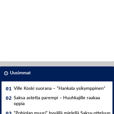
Uusimmat
Ville Koski suorana – ”Hankala ysikymppinen”
Saksa astetta parempi – Huuhkajille raakaa
oppia
”Pohjolan muuri” hyvällä mielellä Saksa-otteluun