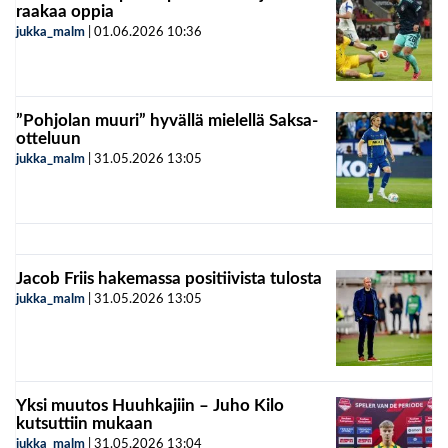
raakaa oppia
jukka_malm
|
01.06.2026
10:36
”Pohjolan muuri” hyvällä mielellä Saksa-
otteluun
jukka_malm
|
31.05.2026
13:05
Jacob Friis hakemassa positiivista tulosta
jukka_malm
|
31.05.2026
13:05
Yksi muutos Huuhkajiin – Juho Kilo
kutsuttiin mukaan
jukka_malm
|
31.05.2026
13:04