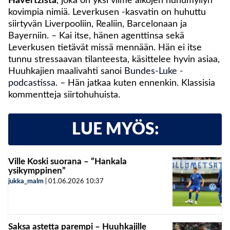
Havertzista
, joka on yksi viime aikojen huhumyllyn
kovimpia nimiä. Leverkusen -kasvatin on huhuttu
siirtyvän Liverpooliin, Realiin, Barcelonaan ja
Bayerniin. – Kai itse, hänen agenttinsa sekä
Leverkusen tietävät missä mennään. Hän ei itse
tunnu stressaavan tilanteesta, käsittelee hyvin asiaa,
Huuhkajien maalivahti sanoi
Bundes-Luke -
podcastissa.
– Hän jatkaa kuten ennenkin. Klassisia
kommentteja siirtohuhuista.
LUE MYÖS:
Ville Koski suorana – ”Hankala
ysikymppinen”
jukka_malm
|
01.06.2026
10:37
Saksa astetta parempi – Huuhkajille