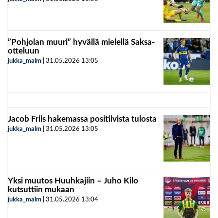
”Pohjolan muuri” hyvällä mielellä Saksa-
otteluun
jukka_malm
|
31.05.2026
13:05
Jacob Friis hakemassa positiivista tulosta
jukka_malm
|
31.05.2026
13:05
Yksi muutos Huuhkajiin – Juho Kilo
kutsuttiin mukaan
jukka_malm
|
31.05.2026
13:04