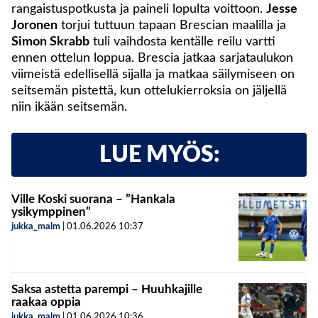
rangaistuspotkusta ja paineli lopulta voittoon.
Jesse
Joronen
torjui tuttuun tapaan Brescian maalilla ja
Simon Skrabb
tuli vaihdosta kentälle reilu vartti
ennen ottelun loppua. Brescia jatkaa sarjataulukon
viimeistä edellisellä sijalla ja matkaa säilymiseen on
seitsemän pistettä, kun ottelukierroksia on jäljellä
niin ikään seitsemän.
LUE MYÖS:
Ville Koski suorana – ”Hankala
ysikymppinen”
jukka_malm
|
01.06.2026
10:37
Saksa astetta parempi – Huuhkajille
raakaa oppia
jukka_malm
|
01.06.2026
10:36