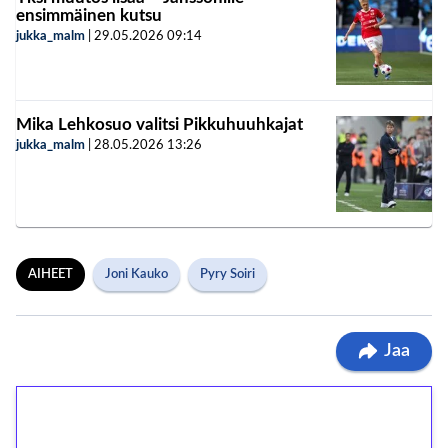
ensimmäinen kutsu
jukka_malm
|
29.05.2026
09:14
Mika Lehkosuo valitsi Pikkuhuuhkajat
jukka_malm
|
28.05.2026
13:26
AIHEET
Joni Kauko
Pyry Soiri
Jaa
1€ = 10€ arvosta