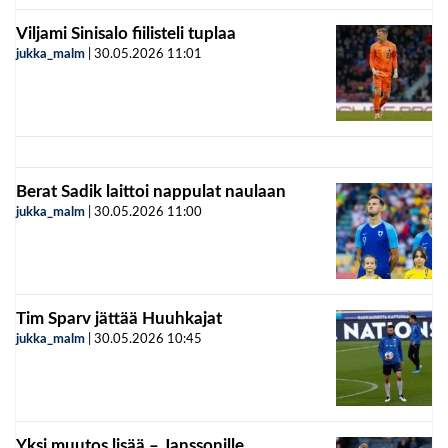
Viljami Sinisalo fiilisteli tuplaa
jukka_malm
|
30.05.2026
11:01
Berat Sadik laittoi nappulat naulaan
jukka_malm
|
30.05.2026
11:00
Tim Sparv jättää Huuhkajat
jukka_malm
|
30.05.2026
10:45
Yksi muutos lisää – Janssonille