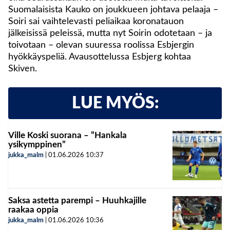
Suomalaisista Kauko on joukkueen johtava pelaaja –
Soiri sai vaihtelevasti peliaikaa koronatauon
jälkeisissä peleissä, mutta nyt Soirin odotetaan – ja
toivotaan – olevan suuressa roolissa Esbjergin
hyökkäyspeliä. Avausottelussa Esbjerg kohtaa
Skiven.
LUE MYÖS:
Ville Koski suorana – ”Hankala
ysikymppinen”
jukka_malm
|
01.06.2026
10:37
Saksa astetta parempi – Huuhkajille
raakaa oppia
jukka_malm
|
01.06.2026
10:36