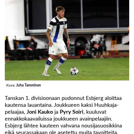
Kuva:
Juha Tamminen
Tanskan 1. divisioonaan pudonnut Esbjerg aloittaa
kautensa lauantaina. Joukkueen kaksi Huuhkaja-
pelaajaa,
Joni Kauko
ja
Pyry Soiri
, kuuluvat
ennakkokaavailuissa joukkueen avainpelaajiin.
Esbjerg lähtee kauteen vahvana nousijasuosikkina
eikä seurassakaan ole asetettu muita tavoitteita.