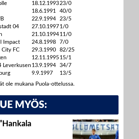
lle
18.12.1993
23/0
18.6.1991
40/0
fB
22.9.1994
23/5
stadt 04
27.10.1997
1/0
n
21.10.1994
11/0
l Impact
24.8.1998
7/0
 City FC
29.3.1990
82/25
ken
12.11.1995
15/1
4 Leverkusen
13.9.1994
34/7
burg
9.9.1997
13/5
vät ole mukana Puola-ottelussa.
LUE MYÖS:
 ”Hankala