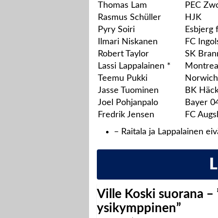
Thomas Lam
PEC Zwo
Rasmus Schüller
HJK
Pyry Soiri
Esbjerg 
Ilmari Niskanen
FC Ingol
Robert Taylor
SK Bran
Lassi Lappalainen *
Montrea
Teemu Pukki
Norwich
Jasse Tuominen
BK Häc
Joel Pohjanpalo
Bayer 0
Fredrik Jensen
FC Augs
– Raitala ja Lappalainen ei
Ville Koski suorana –
ysikymppinen”