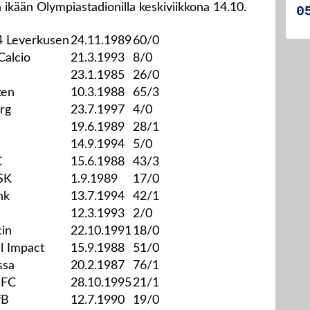
in ikään Olympiastadionilla keskiviikkona 14.10.
4 Leverkusen
24.11.1989
60/0
Calcio
21.3.1993
8/0
23.1.1985
26/0
ken
10.3.1988
65/3
org
23.7.1997
4/0
19.6.1989
28/1
14.9.1994
5/0
C
15.6.1988
43/3
SK
1.9.1989
17/0
nk
13.7.1994
42/1
12.3.1993
2/0
in
22.10.1991
18/0
l Impact
15.9.1988
51/0
ssa
20.2.1987
76/1
 FC
28.10.1995
21/1
fB
12.7.1990
19/0