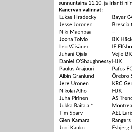
sunnuntaina 11.10. ja Irlanti ni
Kanervan valinnat:
Lukas Hradecky
Bayer 0
Jesse Joronen
Brescia 
Niki Mäenpää
–
Joona Toivio
BK Häc
Leo Väisänen
IF Elfsb
Juhani Ojala
Vejle BK
Daniel O’Shaughnessy
HJK
Paulus Arajuuri
Pafos F
Albin Granlund
Örebro 
Jere Uronen
KRC Ge
Nikolai Alho
HJK
Juha Pirinen
AS Trenc
Jukka Raitala *
Montrea
Tim Sparv
AEL Lari
Glen Kamara
Rangers
Joni Kauko
Esbjerg 