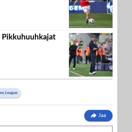
i Pikkuhuuhkajat
ons League
Jaa