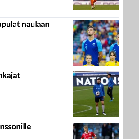
appulat naulaan
hkajat
nssonille