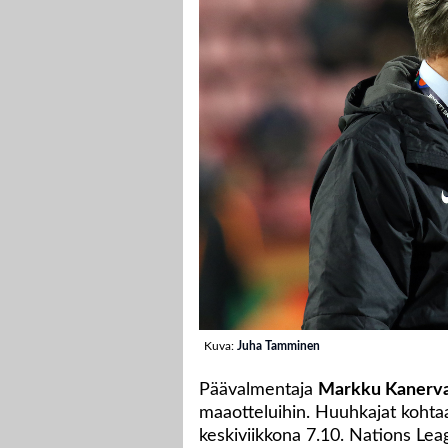
Kuva:
Juha Tamminen
Päävalmentaja
Markku Kanerv
maaotteluihin. Huuhkajat koht
keskiviikkona 7.10. Nations Lea