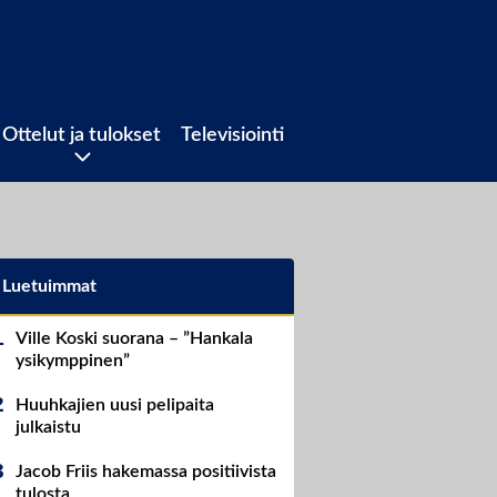
Ottelut ja tulokset
Televisiointi
Luetuimmat
Ville Koski suorana – ”Hankala
ysikymppinen”
Huuhkajien uusi pelipaita
julkaistu
Jacob Friis hakemassa positiivista
tulosta