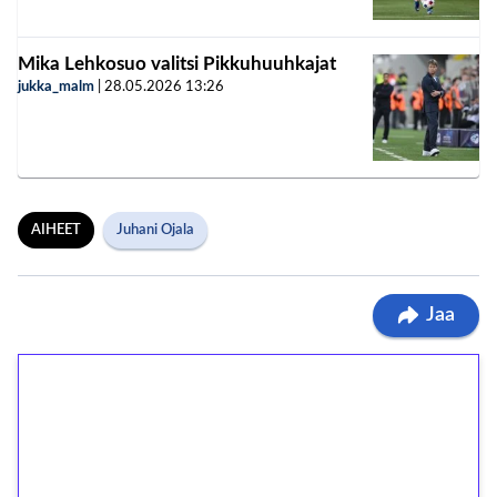
Mika Lehkosuo valitsi Pikkuhuuhkajat
jukka_malm
|
28.05.2026
13:26
AIHEET
Juhani Ojala
Jaa
1€ = 10€ arvosta
ilmaiskierroksia ilman
kierrätystä!