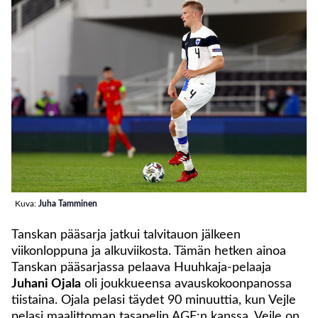
Kuva:
Juha Tamminen
Tanskan pääsarja jatkui talvitauon jälkeen
viikonloppuna ja alkuviikosta. Tämän hetken ainoa
Tanskan pääsarjassa pelaava Huuhkaja-pelaaja
Juhani Ojala
oli joukkueensa avauskokoonpanossa
tiistaina. Ojala pelasi täydet 90 minuuttia, kun Vejle
pelasi maalittoman tasapelin AGF:n kanssa. Vejle on