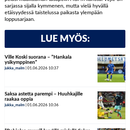
sarjassa sijalla kymmenen, mutta vielä hyvällä
etäisyydessä taistelussa paikasta ylempään
loppusarjaan.
LUE MYÖS:
Ville Koski suorana – ”Hankala
ysikymppinen”
jukka_malm
|
01.06.2026
10:37
Saksa astetta parempi – Huuhkajille
raakaa oppia
jukka_malm
|
01.06.2026
10:36