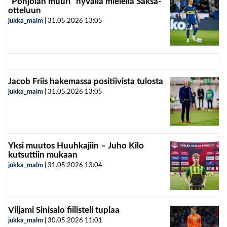
”Pohjolan muuri” hyvällä mielellä Saksa-
otteluun
jukka_malm
|
31.05.2026
13:05
Jacob Friis hakemassa positiivista tulosta
jukka_malm
|
31.05.2026
13:05
Yksi muutos Huuhkajiin – Juho Kilo
kutsuttiin mukaan
jukka_malm
|
31.05.2026
13:04
Viljami Sinisalo fiilisteli tuplaa
jukka_malm
|
30.05.2026
11:01