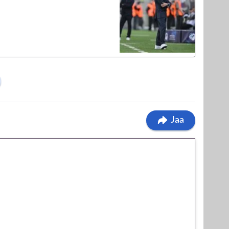
Jaa
 jatkuu: 10 euron
egakierros Reactoonz-
olla!