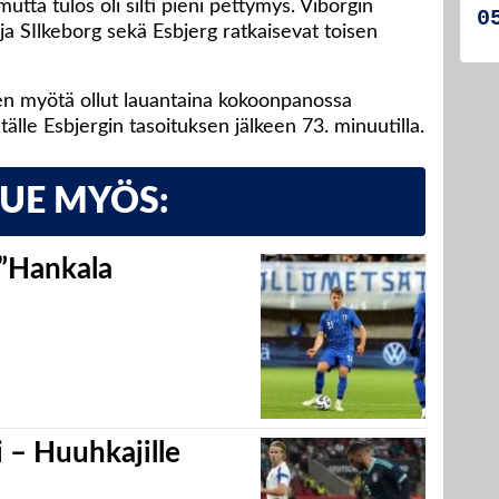
utta tulos oli silti pieni pettymys. Viborgin
ja SIlkeborg sekä Esbjerg ratkaisevat toisen
sen myötä ollut lauantaina kokoonpanossa
ntälle Esbjergin tasoituksen jälkeen 73. minuutilla.
LUE MYÖS:
 ”Hankala
 – Huuhkajille