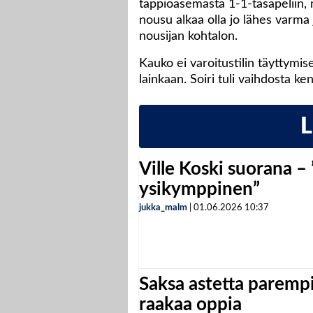
tappioasemasta 1-1-tasapeliin, m
nousu alkaa olla jo lähes varma 
nousijan kohtalon.
Kauko ei varoitustilin täyttymi
lainkaan. Soiri tuli vaihdosta ke
Ville Koski suorana –
ysikymppinen”
jukka_malm
|
01.06.2026
10:37
Saksa astetta parempi
raakaa oppia