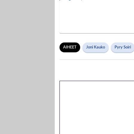
AIHEET
Joni Kauko
Pyry Soiri
🎁 Huipputarjous
kierrätysvapaa m
peliin – vain 1 eur
Peli: Reactoonz