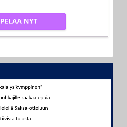
PELAA NYT
nkala ysikymppinen”
uhkajille raakaa oppia
ielellä Saksa-otteluun
iivista tulosta