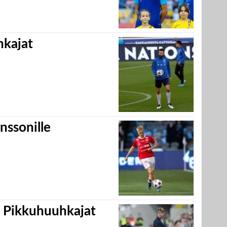
hkajat
nssonille
i Pikkuhuuhkajat