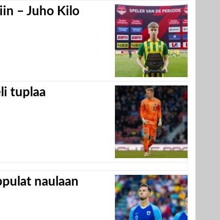
in – Juho Kilo
eli tuplaa
appulat naulaan