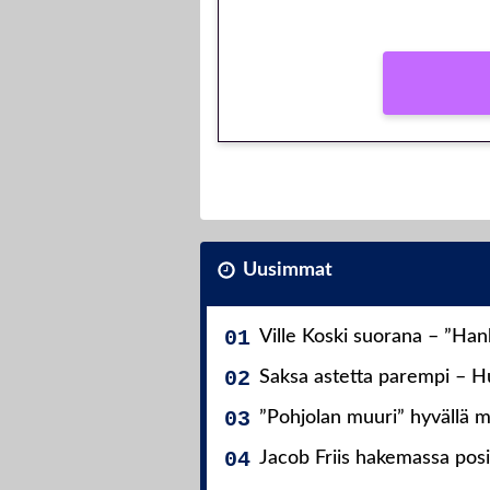
Vain uusille asiakkaille!
Uusimmat
Ville Koski suorana – ”Ha
Saksa astetta parempi – Hu
”Pohjolan muuri” hyvällä m
Jacob Friis hakemassa posit