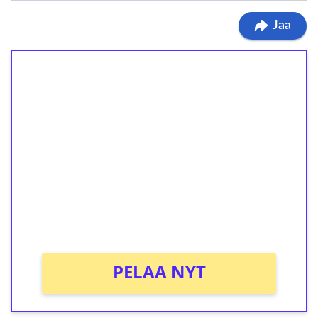
Jaa
1€ = 10€ arvosta
ilmaiskierroksia ilman
kierrätystä!
Talleta 1€
Saat heti 50 ilmaiskierrosta Tuohi 1000 -
peliin (arvo 0,20€ per kierros)!
Ei kierrätysvaatimusta!
PELAA NYT