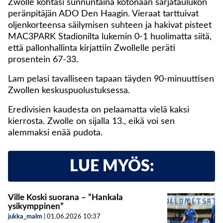
Zwolle kohtasi sunnuntaina kotonaan sarjataulukon
peränpitäjän ADO Den Haagin. Vieraat tarttuivat
oljenkorteensa säilymisen suhteen ja hakivat pisteet
MAC3PARK Stadionilta lukemin 0-1 huolimatta siitä,
että pallonhallinta kirjattiin Zwollelle peräti
prosentein 67-33.
Lam pelasi tavalliseen tapaan täyden 90-minuuttisen
Zwollen keskuspuolustuksessa.
Eredivisien kaudesta on pelaamatta vielä kaksi
kierrosta. Zwolle on sijalla 13., eikä voi sen
alemmaksi enää pudota.
LUE MYÖS:
Ville Koski suorana – ”Hankala
ysikymppinen”
jukka_malm
|
01.06.2026
10:37