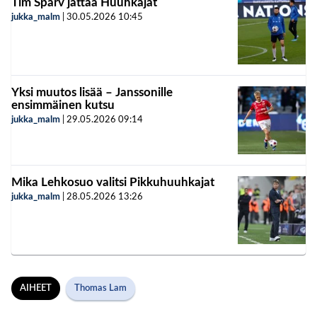
Tim Sparv jättää Huuhkajat
jukka_malm
|
30.05.2026
10:45
Yksi muutos lisää – Janssonille
ensimmäinen kutsu
jukka_malm
|
29.05.2026
09:14
Mika Lehkosuo valitsi Pikkuhuuhkajat
jukka_malm
|
28.05.2026
13:26
AIHEET
Thomas Lam