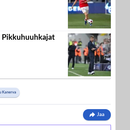
i Pikkuhuuhkajat
u Kanerva
Jaa