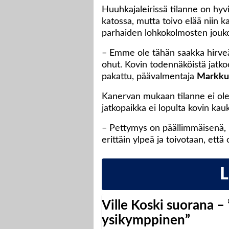
Huuhkajaleirissä tilanne on hyvi
katossa, mutta toivo elää niin 
parhaiden lohkokolmosten jouk
– Emme ole tähän saakka hirveäs
ohut. Kovin todennäköistä jatko
pakattu, päävalmentaja
Markku
Kanervan mukaan tilanne ei ole
jatkopaikka ei lopulta kovin kauk
– Pettymys on päällimmäisenä, 
erittäin ylpeä ja toivotaan, että 
Ville Koski suorana –
ysikymppinen”