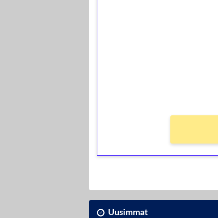
1€ = 10€ arvosta 
kierrätystä!
Talleta 1€
Saat heti 50 ilmaiskierr
kierros)!
Ei kierrätysvaatimusta!
Uusimmat