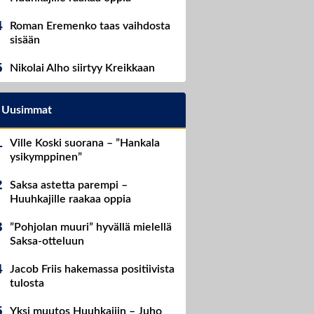
Roman Eremenko taas vaihdosta
sisään
Nikolai Alho siirtyy Kreikkaan
Uusimmat
Ville Koski suorana – ”Hankala
ysikymppinen”
Saksa astetta parempi –
Huuhkajille raakaa oppia
”Pohjolan muuri” hyvällä mielellä
Saksa-otteluun
Jacob Friis hakemassa positiivista
tulosta
Yksi muutos Huuhkajiin – Juho