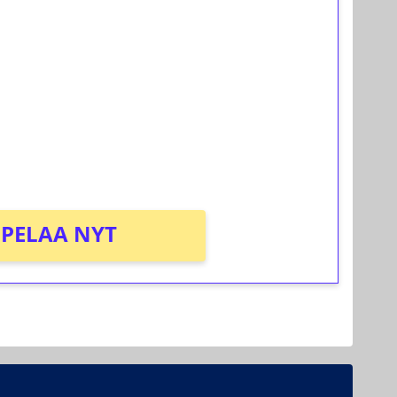
ilmaiskierroksia ilman
osta Tuohi 1000 -peliin (arvo 0,20€ per
PELAA NYT