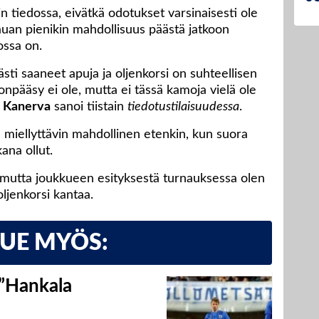
n tiedossa, eivätkä odotukset varsinaisesti ole
kauan pienikin mahdollisuus päästä jatkoon
ossa on.
ti saaneet apuja ja oljenkorsi on suhteellisen
onpääsy ei ole, mutta ei tässä kamoja vielä ole
 Kanerva
sanoi tiistain
tiedotustilaisuudessa
.
 miellyttävin mahdollinen etenkin, kun suora
ana ollut.
mutta joukkueen esityksestä turnauksessa olen
oljenkorsi kantaa.
LUE MYÖS:
 ”Hankala