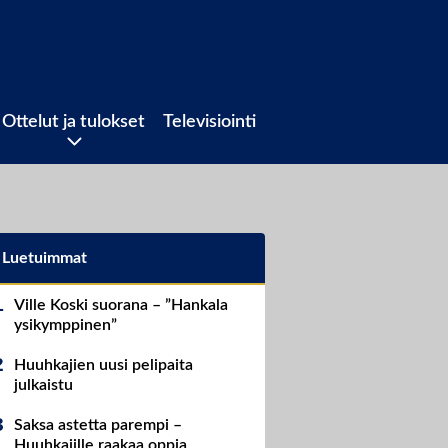
Ottelut ja tulokset
Televisiointi
Luetuimmat
Ville Koski suorana – ”Hankala
ysikymppinen”
Huuhkajien uusi pelipaita
julkaistu
Saksa astetta parempi –
Huuhkajille raakaa oppia