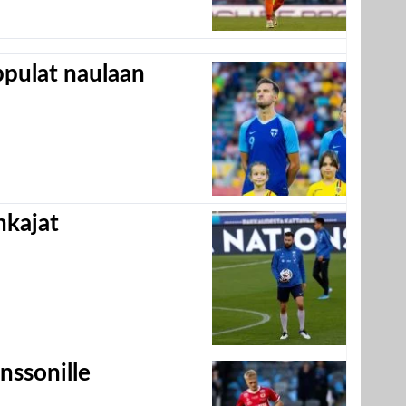
appulat naulaan
hkajat
nssonille