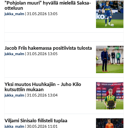
”Pohjolan muuri” hyvällä mielellä Saksa-
otteluun
jukka_malm
|
31.05.2026
13:05
Jacob Friis hakemassa positiivista tulosta
jukka_malm
|
31.05.2026
13:05
Yksi muutos Huuhkajiin – Juho Kilo
kutsuttiin mukaan
jukka_malm
|
31.05.2026
13:04
Viljami Sinisalo fiilisteli tuplaa
jukka_malm
|
30.05.2026
11:01