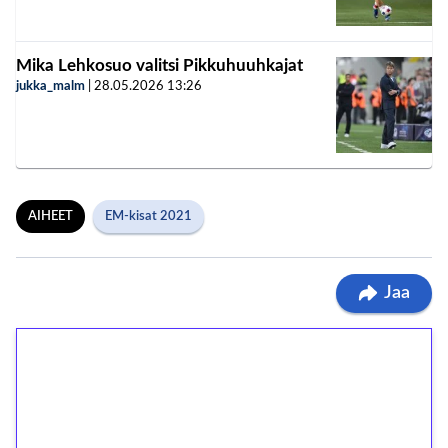
Mika Lehkosuo valitsi Pikkuhuuhkajat
jukka_malm
|
28.05.2026
13:26
AIHEET
EM-kisat 2021
Jaa
1€ = 10€ arvosta
ilmaiskierroksia ilman
kierrätystä!