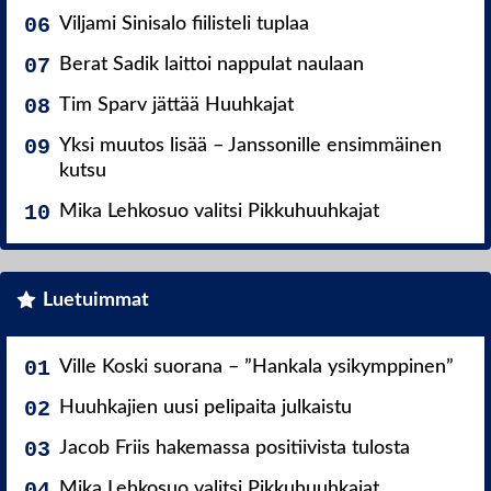
Viljami Sinisalo fiilisteli tuplaa
Berat Sadik laittoi nappulat naulaan
Tim Sparv jättää Huuhkajat
Yksi muutos lisää – Janssonille ensimmäinen
kutsu
Mika Lehkosuo valitsi Pikkuhuuhkajat
Luetuimmat
Ville Koski suorana – ”Hankala ysikymppinen”
Huuhkajien uusi pelipaita julkaistu
Jacob Friis hakemassa positiivista tulosta
Mika Lehkosuo valitsi Pikkuhuuhkajat