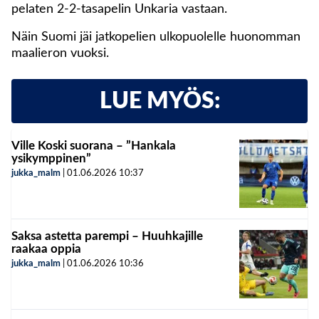
pelaten 2-2-tasapelin Unkaria vastaan.
Näin Suomi jäi jatkopelien ulkopuolelle huonomman
maalieron vuoksi.
LUE MYÖS:
Ville Koski suorana – ”Hankala
ysikymppinen”
jukka_malm
|
01.06.2026
10:37
Saksa astetta parempi – Huuhkajille
raakaa oppia
jukka_malm
|
01.06.2026
10:36