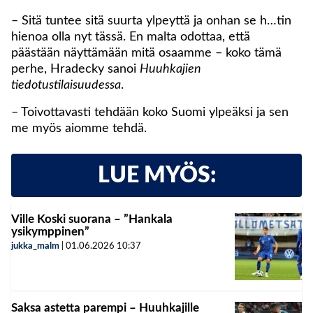
– Sitä tuntee sitä suurta ylpeyttä ja onhan se h…tin
hienoa olla nyt tässä. En malta odottaa, että
päästään näyttämään mitä osaamme – koko tämä
perhe, Hradecky sanoi
Huuhkajien
tiedotustilaisuudessa
.
– Toivottavasti tehdään koko Suomi ylpeäksi ja sen
me myös aiomme tehdä.
LUE MYÖS:
Ville Koski suorana – ”Hankala
ysikymppinen”
jukka_malm
|
01.06.2026
10:37
Saksa astetta parempi – Huuhkajille