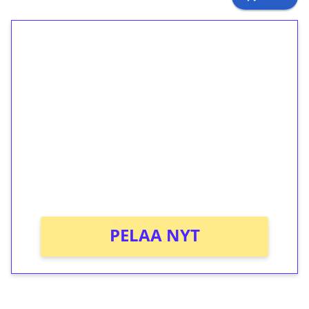
1€ = 10€ arvosta
ilmaiskierroksia ilman
kierrätystä!
Talleta 1€
Saat heti 50 ilmaiskierrosta Tuohi 1000 -
peliin (arvo 0,20€ per kierros)!
Ei kierrätysvaatimusta!
PELAA NYT