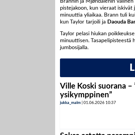
Brannin ja Mjøndalenin välinen 
pistejakoon, kun vieraat iskivät 
minuuttia yliaikaa. Brann tuli ku
kun Taylor tarjoili ja
Daouda Ba
Taylor pelasi hiukan poikkeukse
minuuttisen. Tasapelipisteestä 
jumbosijalla.
Ville Koski suorana –
ysikymppinen”
jukka_malm
|
01.06.2026
10:37