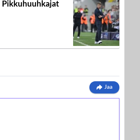
i Pikkuhuuhkajat
Jaa
ilmaiskierroksia ilman