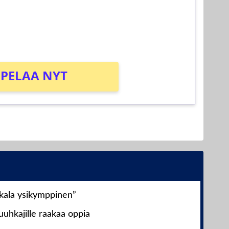
osta Tuohi 1000 -peliin (arvo 0,20€ per
PELAA NYT
nkala ysikymppinen”
uhkajille raakaa oppia