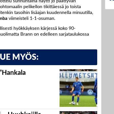
ottelu sunnuntaina näytti jo päättyvän
johtomaalin pelikellon tikittäessä jo toista
itenkin tasoihin lisäajan kuudennella minuutilla,
mba
viimeisteli 1-1-osuman.
llisesti hyökkäyksen kärjessä koko 90-
huolimatta Brann on edelleen sarjataulukossa
LUE MYÖS:
 ”Hankala