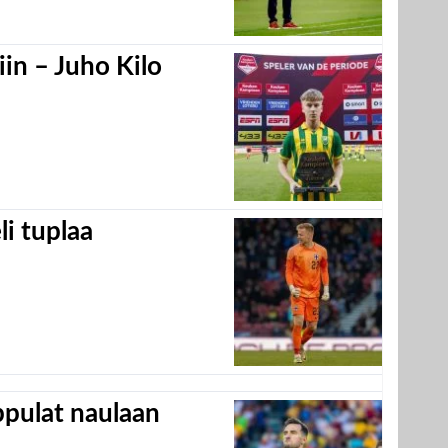
in – Juho Kilo
eli tuplaa
appulat naulaan