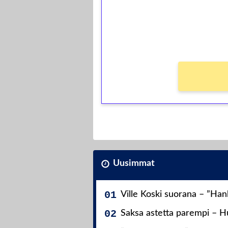
Saat heti 50 ilmaiskierr
kierros)!
Ei kierrätysvaatimusta!
Uusimmat
Ville Koski suorana – ”Ha
Saksa astetta parempi – Hu