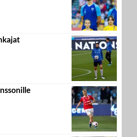
hkajat
nssonille