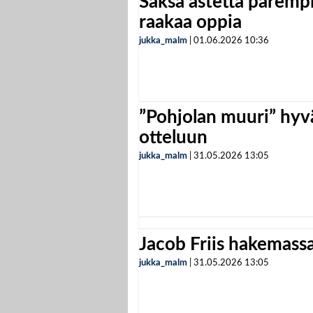
Saksa astetta parempi
raakaa oppia
jukka_malm
|
01.06.2026
10:36
”Pohjolan muuri” hyvä
otteluun
jukka_malm
|
31.05.2026
13:05
Jacob Friis hakemassa 
jukka_malm
|
31.05.2026
13:05