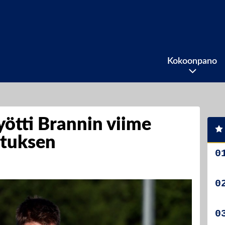
Kokoonpano
yötti Brannin viime
ituksen