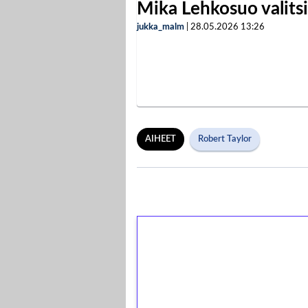
Mika Lehkosuo valits
jukka_malm
|
28.05.2026
13:26
AIHEET
Robert Taylor
1€ = 10€ arvosta 
kierrätystä!
Talleta 1€