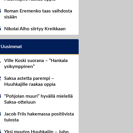
Roman Eremenko taas vaihdosta
sisään
Nikolai Alho siirtyy Kreikkaan
Uusimmat
Ville Koski suorana – ”Hankala
ysikymppinen”
Saksa astetta parempi –
Huuhkajille raakaa oppia
”Pohjolan muuri” hyvällä mielellä
Saksa-otteluun
Jacob Friis hakemassa positiivista
tulosta
Yksi muutos Huuhkajiin – Juho