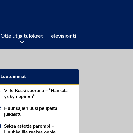
Ottelut ja tulokset
Televisiointi
Luetuimmat
Ville Koski suorana – ”Hankala
ysikymppinen”
Huuhkajien uusi pelipaita
julkaistu
Saksa astetta parempi –
Huuhkajille raakaa oppia