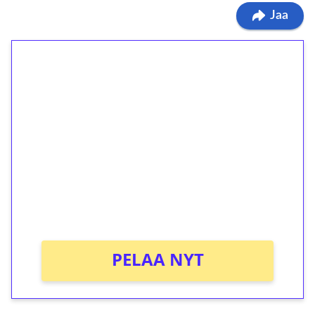
Jaa
1€ = 10€ arvosta
ilmaiskierroksia ilman
kierrätystä!
Talleta 1€
Saat heti 50 ilmaiskierrosta Tuohi 1000 -
peliin (arvo 0,20€ per kierros)!
Ei kierrätysvaatimusta!
PELAA NYT