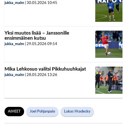
jukka_malm
|
30.05.2026
10:45
Yksi muutos lisää – Janssonille
ensimmäinen kutsu
jukka_malm
|
29.05.2026
09:14
Mika Lehkosuo valitsi Pikkuhuuhkajat
jukka_malm
|
28.05.2026
13:26
AIHEET
Joel Pohjanpalo
Lukas Hradecky