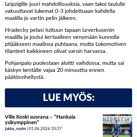
Leipzigille juuri mahdollisuuksia, vaan takoi taululle
vakuuttavat lukemat 0-3 johdettuaan kahdella
maalilla jo vartin pelin jälkeen.
Hradecky pelasi tuttuun tapaan Leverkusenin
maalilla ja joutui kertaalleen venymään kunnolla
pitääkseen maalinsa puhtaana, mutta Lokomotiven
tilanteet kaikkineen olivat varsin harvassa.
Pohjanpalo puolestaan aloitti vaihdossa, mutta sai
käskyn kentälle vajaa 20 minuuttia ennen
päätösvihellystä.
LUE MYÖS:
Ville Koski suorana – ”Hankala
ysikymppinen”
jukka_malm
|
01.06.2026
10:37