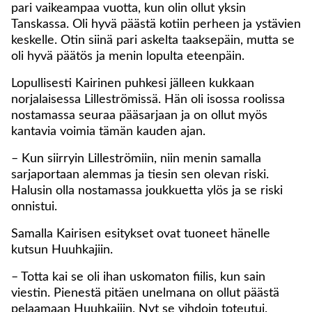
pari vaikeampaa vuotta, kun olin ollut yksin
Tanskassa. Oli hyvä päästä kotiin perheen ja ystävien
keskelle. Otin siinä pari askelta taaksepäin, mutta se
oli hyvä päätös ja menin lopulta eteenpäin.
Lopullisesti Kairinen puhkesi jälleen kukkaan
norjalaisessa Lilleströmissä. Hän oli isossa roolissa
nostamassa seuraa pääsarjaan ja on ollut myös
kantavia voimia tämän kauden ajan.
– Kun siirryin Lilleströmiin, niin menin samalla
sarjaportaan alemmas ja tiesin sen olevan riski.
Halusin olla nostamassa joukkuetta ylös ja se riski
onnistui.
Samalla Kairisen esitykset ovat tuoneet hänelle
kutsun Huuhkajiin.
– Totta kai se oli ihan uskomaton fiilis, kun sain
viestin. Pienestä pitäen unelmana on ollut päästä
pelaamaan Huuhkajiin. Nyt se vihdoin toteutui.