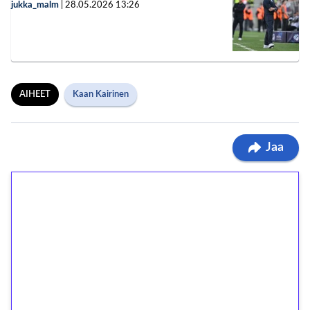
jukka_malm
|
28.05.2026
13:26
AIHEET
Kaan Kairinen
Jaa
1€ = 10€ arvosta
ilmaiskierroksia ilman
kierrätystä!
Talleta 1€
Saat heti 50 ilmaiskierrosta Tuohi 1000 -