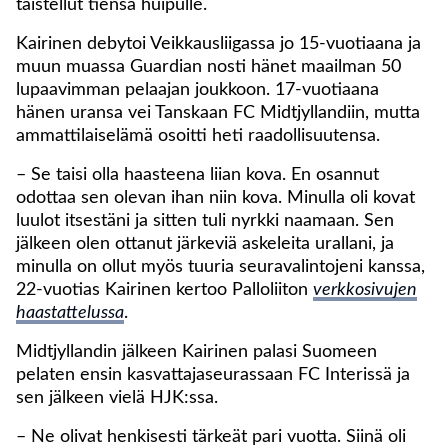
taistellut tiensä huipulle.
Kairinen debytoi Veikkausliigassa jo 15-vuotiaana ja
muun muassa Guardian nosti hänet maailman 50
lupaavimman pelaajan joukkoon. 17-vuotiaana
hänen uransa vei Tanskaan FC Midtjyllandiin, mutta
ammattilaiselämä osoitti heti raadollisuutensa.
– Se taisi olla haasteena liian kova. En osannut
odottaa sen olevan ihan niin kova. Minulla oli kovat
luulot itsestäni ja sitten tuli nyrkki naamaan. Sen
jälkeen olen ottanut järkeviä askeleita urallani, ja
minulla on ollut myös tuuria seuravalintojeni kanssa,
22-vuotias Kairinen kertoo Palloliiton
verkkosivujen
haastattelussa
.
Midtjyllandin jälkeen Kairinen palasi Suomeen
pelaten ensin kasvattajaseurassaan FC Interissä ja
sen jälkeen vielä HJK:ssa.
– Ne olivat henkisesti tärkeät pari vuotta. Siinä oli