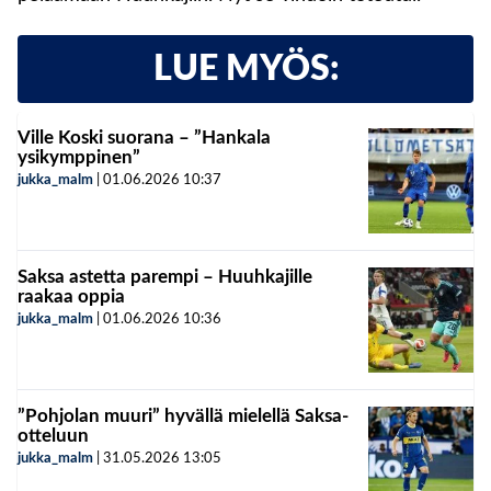
LUE MYÖS:
Ville Koski suorana – ”Hankala
ysikymppinen”
jukka_malm
|
01.06.2026
10:37
Saksa astetta parempi – Huuhkajille
raakaa oppia
jukka_malm
|
01.06.2026
10:36
”Pohjolan muuri” hyvällä mielellä Saksa-
otteluun
jukka_malm
|
31.05.2026
13:05