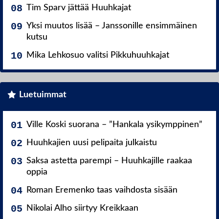
Tim Sparv jättää Huuhkajat
Yksi muutos lisää – Janssonille ensimmäinen
kutsu
Mika Lehkosuo valitsi Pikkuhuuhkajat
Luetuimmat
Ville Koski suorana – ”Hankala ysikymppinen”
Huuhkajien uusi pelipaita julkaistu
Saksa astetta parempi – Huuhkajille raakaa
oppia
Roman Eremenko taas vaihdosta sisään
Nikolai Alho siirtyy Kreikkaan