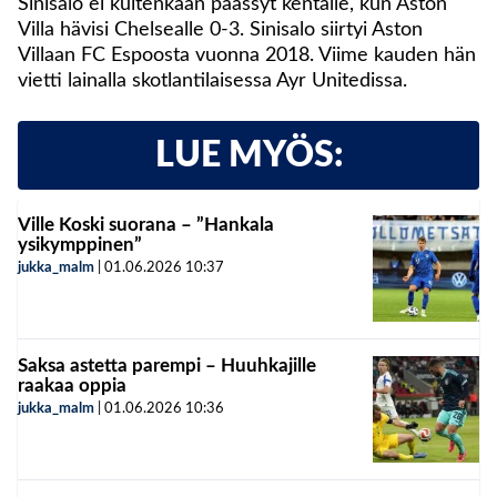
Sinisalo ei kuitenkaan päässyt kentälle, kun Aston
Villa hävisi Chelsealle 0-3. Sinisalo siirtyi Aston
Villaan FC Espoosta vuonna 2018. Viime kauden hän
vietti lainalla skotlantilaisessa Ayr Unitedissa.
LUE MYÖS:
Ville Koski suorana – ”Hankala
ysikymppinen”
jukka_malm
|
01.06.2026
10:37
Saksa astetta parempi – Huuhkajille
raakaa oppia
jukka_malm
|
01.06.2026
10:36