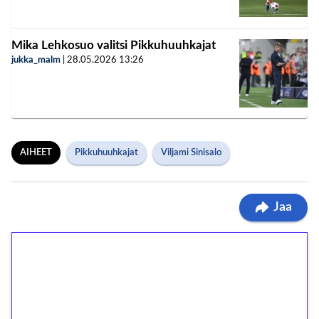
Mika Lehkosuo valitsi Pikkuhuuhkajat
jukka_malm
|
28.05.2026
13:26
AIHEET
Pikkuhuuhkajat
Viljami Sinisalo
Jaa
1€ = 10€ arvosta
ilmaiskierroksia ilman
kierrätystä!