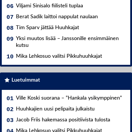
Viljami Sinisalo fiilisteli tuplaa
Berat Sadik laittoi nappulat naulaan
Tim Sparv jättää Huuhkajat
Yksi muutos lisää – Janssonille ensimmäinen
kutsu
Mika Lehkosuo valitsi Pikkuhuuhkajat
Luetuimmat
Ville Koski suorana – ”Hankala ysikymppinen”
Huuhkajien uusi pelipaita julkaistu
Jacob Friis hakemassa positiivista tulosta
Mika Lehkosuo valitsi Pikkuhuuhkajat