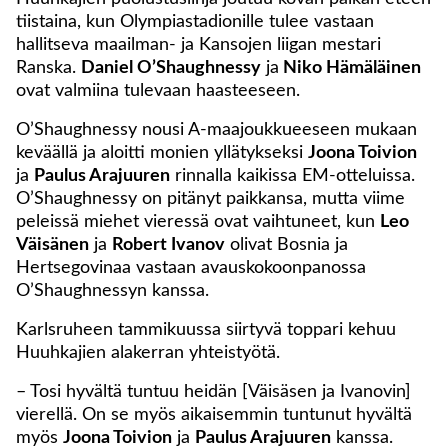
tiistaina, kun Olympiastadionille tulee vastaan
hallitseva maailman- ja Kansojen liigan mestari
Ranska.
Daniel O’Shaughnessy
ja
Niko Hämäläinen
ovat valmiina tulevaan haasteeseen.
O’Shaughnessy nousi A-maajoukkueeseen mukaan
keväällä ja aloitti monien yllätykseksi
Joona Toivion
ja
Paulus Arajuuren
rinnalla kaikissa EM-otteluissa.
O’Shaughnessy on pitänyt paikkansa, mutta viime
peleissä miehet vieressä ovat vaihtuneet, kun
Leo
Väisänen
ja
Robert Ivanov
olivat Bosnia ja
Hertsegovinaa vastaan avauskokoonpanossa
O’Shaughnessyn kanssa.
Karlsruheen tammikuussa siirtyvä toppari kehuu
Huuhkajien alakerran yhteistyötä.
– Tosi hyvältä tuntuu heidän [Väisäsen ja Ivanovin]
vierellä. On se myös aikaisemmin tuntunut hyvältä
myös
Joona Toivion
ja
Paulus Arajuuren
kanssa.