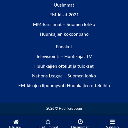
Uusimmat
EM-kisat 2021
MM-karsinnat – Suomen lohko
Huuhkajien kokoonpano
Ennakot
Televisiointi – Huuhkajat TV
Huuhkajien ottelut ja tulokset
Nations League – Suomen lohko
EM-kisojen lipunmyynti Huuhkajien otteluihin
2026 © Huuhkajat.com
Etusivu
Luetuimmat
Uusimmat
Valikko