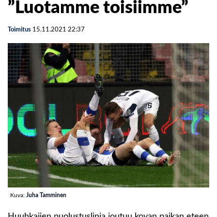
”Luotamme toisiimme”
Toimitus
15.11.2021
22:37
Kuva:
Juha Tamminen
Huuhkajien puolustuslinja joutuu kovan paikan eteen