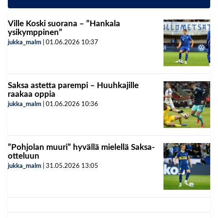
Ville Koski suorana – ”Hankala
ysikymppinen”
jukka_malm
|
01.06.2026
10:37
Saksa astetta parempi – Huuhkajille
raakaa oppia
jukka_malm
|
01.06.2026
10:36
”Pohjolan muuri” hyvällä mielellä Saksa-
otteluun
jukka_malm
|
31.05.2026
13:05