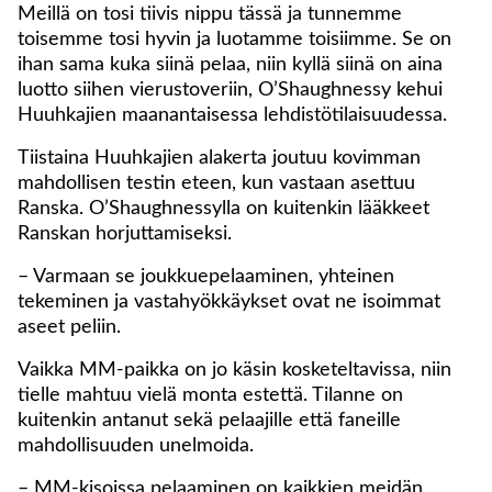
Meillä on tosi tiivis nippu tässä ja tunnemme
toisemme tosi hyvin ja luotamme toisiimme. Se on
ihan sama kuka siinä pelaa, niin kyllä siinä on aina
luotto siihen vierustoveriin, O’Shaughnessy kehui
Huuhkajien maanantaisessa lehdistötilaisuudessa.
Tiistaina Huuhkajien alakerta joutuu kovimman
mahdollisen testin eteen, kun vastaan asettuu
Ranska. O’Shaughnessylla on kuitenkin lääkkeet
Ranskan horjuttamiseksi.
– Varmaan se joukkuepelaaminen, yhteinen
tekeminen ja vastahyökkäykset ovat ne isoimmat
aseet peliin.
Vaikka MM-paikka on jo käsin kosketeltavissa, niin
tielle mahtuu vielä monta estettä. Tilanne on
kuitenkin antanut sekä pelaajille että faneille
mahdollisuuden unelmoida.
– MM-kisoissa pelaaminen on kaikkien meidän