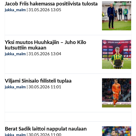
Jacob Friis hakemassa positiivista tulosta
jukka_malm
|
31.05.2026
13:05
Yksi muutos Huuhkajiin – Juho Kilo
kutsuttiin mukaan
jukka_malm
|
31.05.2026
13:04
Viljami Sinisalo fiilisteli tuplaa
jukka_malm
|
30.05.2026
11:01
Berat Sadik laittoi nappulat naulaan
jukka_malm
|
30.05.2026
11:00