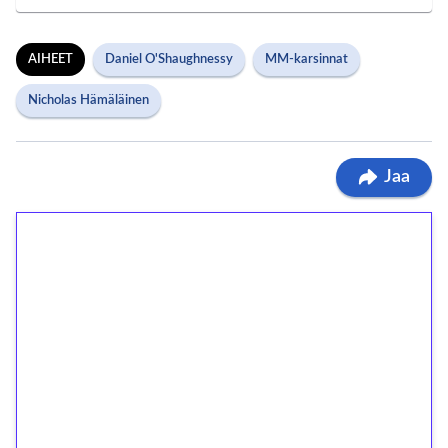
AIHEET
Daniel O'Shaughnessy
MM-karsinnat
Nicholas Hämäläinen
Jaa
1€ = 10€ arvosta
ilmaiskierroksia ilman
kierrätystä!
Talleta 1€
Saat heti 50 ilmaiskierrosta Tuohi 1000 -
peliin (arvo 0,20€ per kierros)!