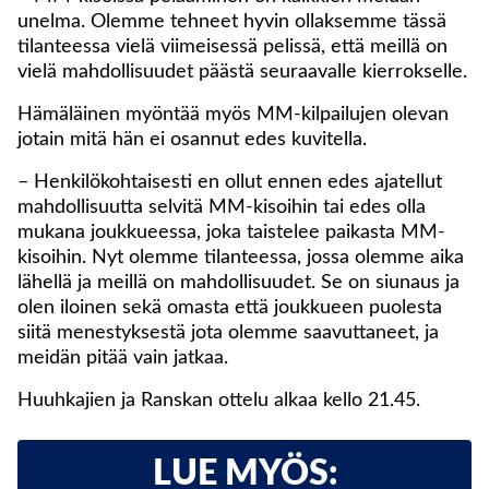
unelma. Olemme tehneet hyvin ollaksemme tässä
tilanteessa vielä viimeisessä pelissä, että meillä on
vielä mahdollisuudet päästä seuraavalle kierrokselle.
Hämäläinen myöntää myös MM-kilpailujen olevan
jotain mitä hän ei osannut edes kuvitella.
– Henkilökohtaisesti en ollut ennen edes ajatellut
mahdollisuutta selvitä MM-kisoihin tai edes olla
mukana joukkueessa, joka taistelee paikasta MM-
kisoihin. Nyt olemme tilanteessa, jossa olemme aika
lähellä ja meillä on mahdollisuudet. Se on siunaus ja
olen iloinen sekä omasta että joukkueen puolesta
siitä menestyksestä jota olemme saavuttaneet, ja
meidän pitää vain jatkaa.
Huuhkajien ja Ranskan ottelu alkaa kello 21.45.
LUE MYÖS: