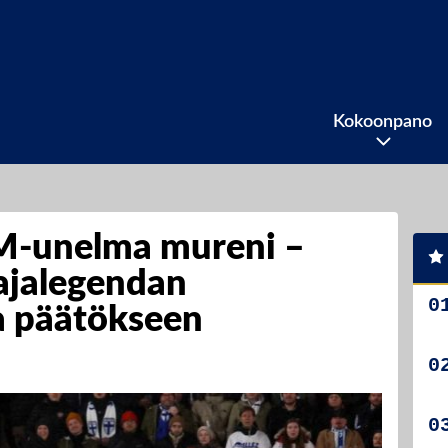
Kokoonpano
-unelma mureni –
jalegendan
 päätökseen