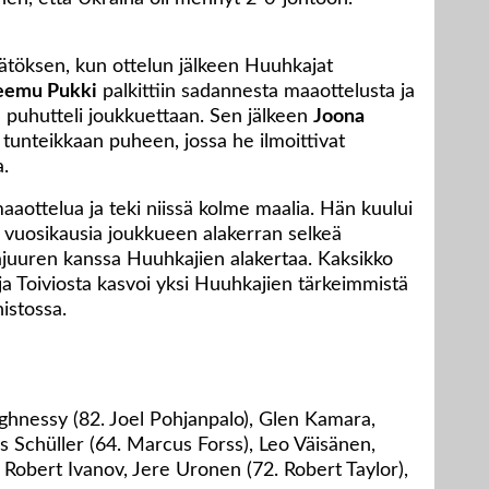
ätöksen, kun ottelun jälkeen Huuhkajat
eemu Pukki
palkittiin sadannesta maaottelusta ja
puhutteli joukkuettaan. Sen jälkeen
Joona
 tunteikkaan puheen, jossa he ilmoittivat
.
aaottelua ja teki niissä kolme maalia. Hän kuului
 vuosikausia joukkueen alakerran selkeä
ajuuren kanssa Huuhkajien alakertaa. Kaksikko
 ja Toiviosta kasvoi yksi Huuhkajien tärkeimmistä
istossa.
hnessy (82. Joel Pohjanpalo), Glen Kamara,
 Schüller (64. Marcus Forss), Leo Väisänen,
, Robert Ivanov, Jere Uronen (72. Robert Taylor),