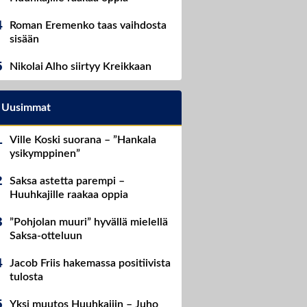
Roman Eremenko taas vaihdosta
sisään
Nikolai Alho siirtyy Kreikkaan
Uusimmat
Ville Koski suorana – ”Hankala
ysikymppinen”
Saksa astetta parempi –
Huuhkajille raakaa oppia
”Pohjolan muuri” hyvällä mielellä
Saksa-otteluun
Jacob Friis hakemassa positiivista
tulosta
Yksi muutos Huuhkajiin – Juho