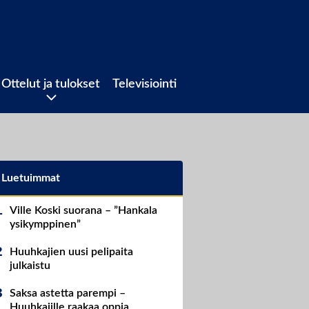
Ottelut ja tulokset
Televisiointi
Luetuimmat
Ville Koski suorana – ”Hankala
ysikymppinen”
Huuhkajien uusi pelipaita
julkaistu
Saksa astetta parempi –
Huuhkajille raakaa oppia