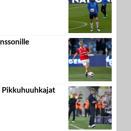
nssonille
i Pikkuhuuhkajat