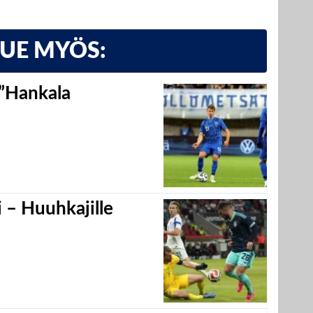
LUE MYÖS:
 ”Hankala
 – Huuhkajille