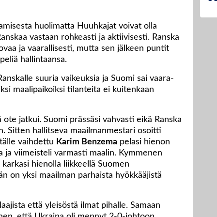
misesta huolimatta Huuhkajat voivat olla
Ranskaa vastaan rohkeasti ja aktiivisesti. Ranska
vaa ja vaarallisesti, mutta sen jälkeen puntit
peliä hallintaansa.
anskalle suuria vaikeuksia ja Suomi sai vaara-
siksi maalipaikoiksi tilanteita ei kuitenkaan
ä ote jatkui. Suomi prässäsi vahvasti eikä Ranska
 Sitten hallitseva maailmanmestari osoitti
tälle vaihdettu
Karim Benzema
pelasi hienon
 ja viimeisteli varmasti maalin. Kymmenen
rkasi hienolla liikkeellä Suomen
hän on yksi maailman parhaista hyökkääjistä
ajista että yleisöstä ilmat pihalle. Samaan
nen, että Ukraina oli mennyt 2-0-johtoon.