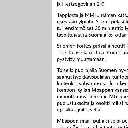
ja Hertsegovinan 2-0.
Tappiosta ja MM-unelman katoa
itsestään ylpeitä. Suomi pelasi 
tuli ensimmäiset 25 minuuttia ko
tasoittuivat ja Suomi alkoi ottaa 
Suomen korkea prässi aiheutti R
alueilta useita riistoja. Kunnolli
pystytty muuttamaan.
Toisella puoliajalla Suomen hyv
saanut hyökkäyspeliään kuntoon.
kuitenkin vahvuutensa, kun ken
kombon
Kylian Mbappen
kanssa
minuuttia myöhemmin Mbappe ka
puolustukselta ja osoitti miksi 
upealla sijoituksella.
Mbappen maali puhalsi sekä pela
aikaan Zenicasta kantautui uuti