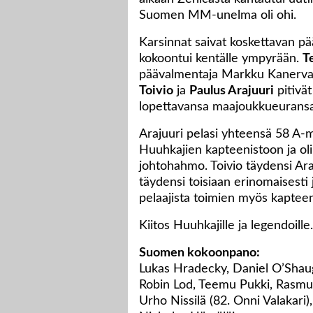
Suomen MM-unelma oli ohi.
Karsinnat saivat koskettavan pä
kokoontui kentälle ympyrään.
T
päävalmentaja Markku Kanerva 
Toivio
ja
Paulus Arajuuri
pitivät
lopettavansa maajoukkueuransa
Arajuuri pelasi yhteensä 58 A-m
Huuhkajien kapteenistoon ja oli
johtohahmo. Toivio täydensi Ar
täydensi toisiaan erinomaisesti
pelaajista toimien myös kapteen
Kiitos Huuhkajille ja legendoille.
Suomen kokoonpano:
Lukas Hradecky, Daniel O’Shaug
Robin Lod, Teemu Pukki, Rasmus
Urho Nissilä (82. Onni Valakari)