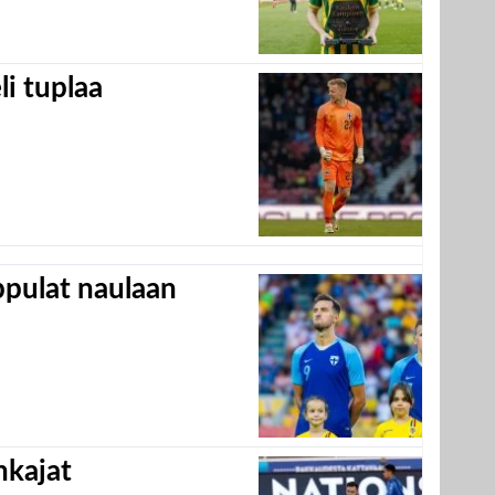
eli tuplaa
appulat naulaan
hkajat