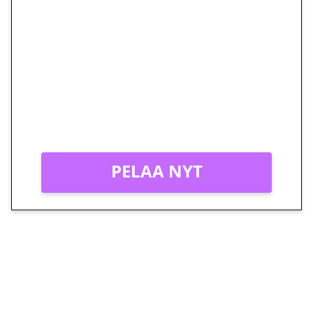
🎁 Huipputarjous jatkuu: 10
euron kierrätysvapaa
megakierros Reactoonz-
peliin – vain 1 eurolla!
Peli: Reactoonz
Vain uusille asiakkaille!
PELAA NYT