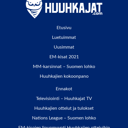
Etusivu
Luetuimmat
Uusimmat
EM-kisat 2021
MM-karsinnat – Suomen lohko
Huuhkajien kokoonpano
Ennakot
Televisiointi – Huuhkajat TV
Huuhkajien ottelut ja tulokset
Nations League – Suomen lohko
EM-kisojen lipunmyynti Huuhkajien otteluihin