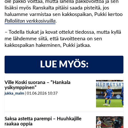
ole pakko voittaa, mutta lähellä pakkovoittoa ja sen
lisäksi myös Ranskalta pitäisi saada pisteitä, jos
haluamme varmistaa sen kakkospaikan, Pukki kertoo
Palloliiton verkkosivuilla
.
– Todella tiukat ja kovat ottelut tiedossa, mutta kyllä
me lähdemme siitä, että tavoitteena on sen
kakkospaikan hakeminen, Pukki jatkaa.
LUE MYÖS:
Ville Koski suorana – ”Hankala
ysikymppinen”
jukka_malm
|
01.06.2026
10:37
Saksa astetta parempi – Huuhkajille
raakaa oppia