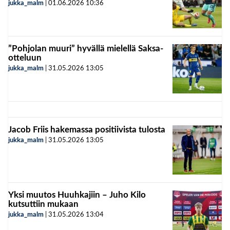
jukka_malm
|
01.06.2026
10:36
”Pohjolan muuri” hyvällä mielellä Saksa-
otteluun
jukka_malm
|
31.05.2026
13:05
Jacob Friis hakemassa positiivista tulosta
jukka_malm
|
31.05.2026
13:05
Yksi muutos Huuhkajiin – Juho Kilo
kutsuttiin mukaan
jukka_malm
|
31.05.2026
13:04