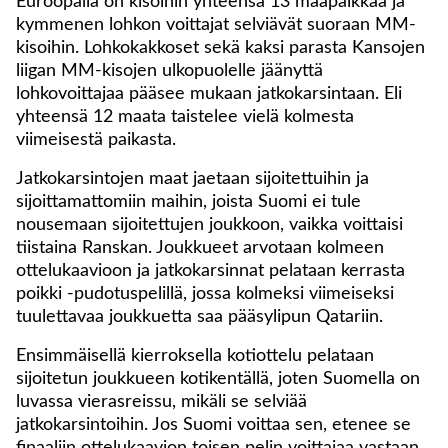
Euroopalla on kisoihin yhteensä 13 maapaikkaa ja
kymmenen lohkon voittajat selviävät suoraan MM-
kisoihin. Lohkokakkoset sekä kaksi parasta Kansojen
liigan MM-kisojen ulkopuolelle jäänyttä
lohkovoittajaa pääsee mukaan jatkokarsintaan. Eli
yhteensä 12 maata taistelee vielä kolmesta
viimeisestä paikasta.
Jatkokarsintojen maat jaetaan sijoitettuihin ja
sijoittamattomiin maihin, joista Suomi ei tule
nousemaan sijoitettujen joukkoon, vaikka voittaisi
tiistaina Ranskan. Joukkueet arvotaan kolmeen
ottelukaavioon ja jatkokarsinnat pelataan kerrasta
poikki -pudotuspelillä, jossa kolmeksi viimeiseksi
tuulettavaa joukkuetta saa pääsylipun Qatariin.
Ensimmäisellä kierroksella kotiottelu pelataan
sijoitetun joukkueen kotikentällä, joten Suomella on
luvassa vierasreissu, mikäli se selviää
jatkokarsintoihin. Jos Suomi voittaa sen, etenee se