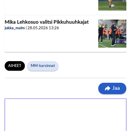
Mika Lehkosuo valitsi Pikkuhuuhkajat
jukka_malm
|
28.05.2026
13:26
AIHEET
MM-karsinnat
Jaa
1€ = 10€ arvosta
ilmaiskierroksia ilman
kierrätystä!