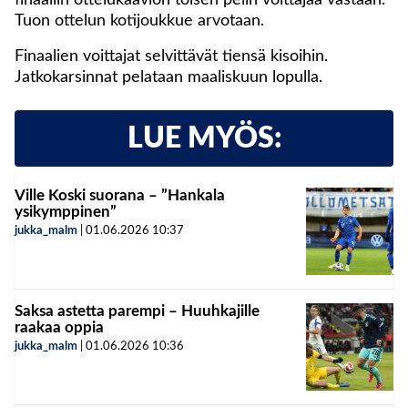
finaaliin ottelukaavion toisen pelin voittajaa vastaan.
Tuon ottelun kotijoukkue arvotaan.
Finaalien voittajat selvittävät tiensä kisoihin.
Jatkokarsinnat pelataan maaliskuun lopulla.
LUE MYÖS:
Ville Koski suorana – ”Hankala
ysikymppinen”
jukka_malm
|
01.06.2026
10:37
Saksa astetta parempi – Huuhkajille
raakaa oppia
jukka_malm
|
01.06.2026
10:36