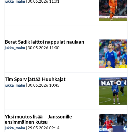
jukka_malm
|
30.05.2026
11:01
Berat Sadik laittoi nappulat naulaan
jukka_malm
|
30.05.2026
11:00
Tim Sparv jättää Huuhkajat
jukka_malm
|
30.05.2026
10:45
Yksi muutos lisää – Janssonille
ensimmäinen kutsu
jukka_malm
|
29.05.2026
09:14