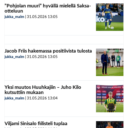
”Pohjolan muuri” hyvällä mielellä Saksa-
otteluun
jukka_malm
|
31.05.2026
13:05
Jacob Friis hakemassa positiivista tulosta
jukka_malm
|
31.05.2026
13:05
Yksi muutos Huuhkajiin – Juho Kilo
kutsuttiin mukaan
jukka_malm
|
31.05.2026
13:04
Viljami Sinisalo fiilisteli tuplaa