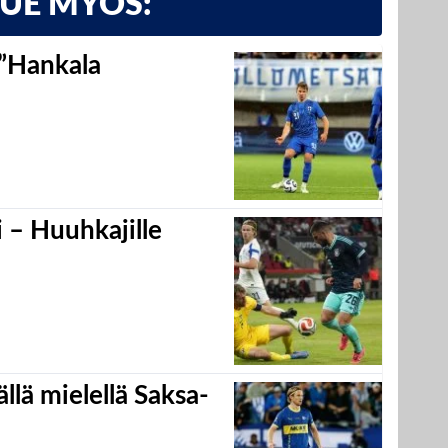
LUE MYÖS:
 ”Hankala
 – Huuhkajille
llä mielellä Saksa-