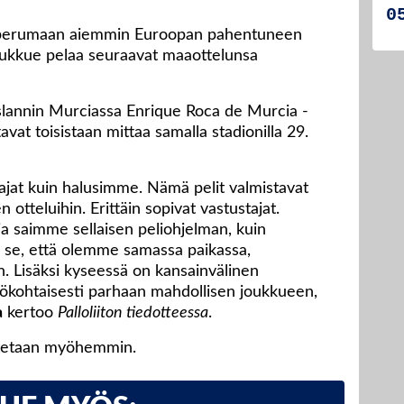
iin perumaan aiemmin Euroopan pahentuneen
joukkue pelaa seuraavat maaottelunsa
slannin Murciassa Enrique Roca de Murcia -
tavat toisistaan mittaa samalla stadionilla 29.
tajat kuin halusimme. Nämä pelit valmistavat
tteluihin. Erittäin sopivat vastustajat.
a saimme sellaisen peliohjelman, kuin
a se, että olemme samassa paikassa,
n. Lisäksi kyseessä on kansainvälinen
tökohtaisesti parhaan mahdollisen joukkueen,
a
kertoo
Palloliiton tiedotteessa
.
dotetaan myöhemmin.