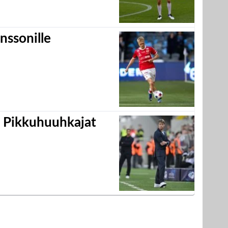
nssonille
i Pikkuhuuhkajat