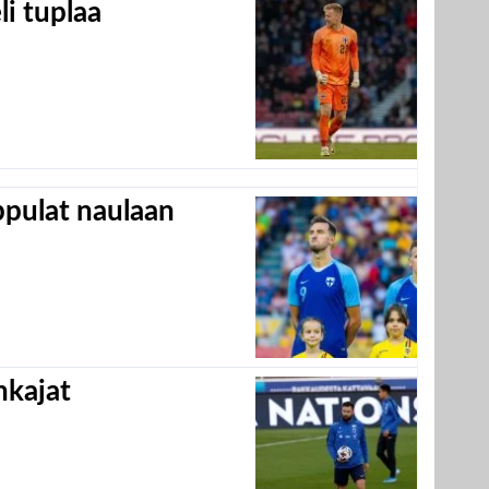
eli tuplaa
appulat naulaan
hkajat