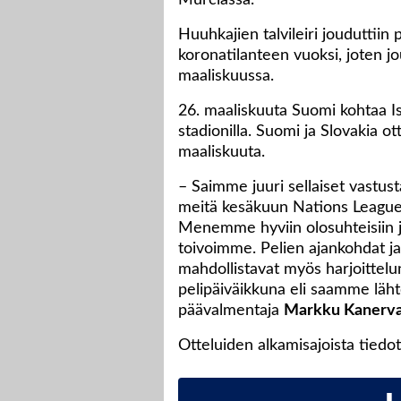
Murciassa.
Huuhkajien talvileiri joudutt
koronatilanteen vuoksi, joten 
maaliskuussa.
26. maaliskuuta Suomi kohtaa I
stadionilla. Suomi ja Slovakia ot
maaliskuuta.
– Saimme juuri sellaiset vastus
meitä kesäkuun Nations Leaguen o
Menemme hyviin olosuhteisiin j
toivoimme. Pelien ajankohdat j
mahdollistavat myös harjoittelu
pelipäiväikkuna eli saamme läh
päävalmentaja
Markku Kanerv
Otteluiden alkamisajoista tie