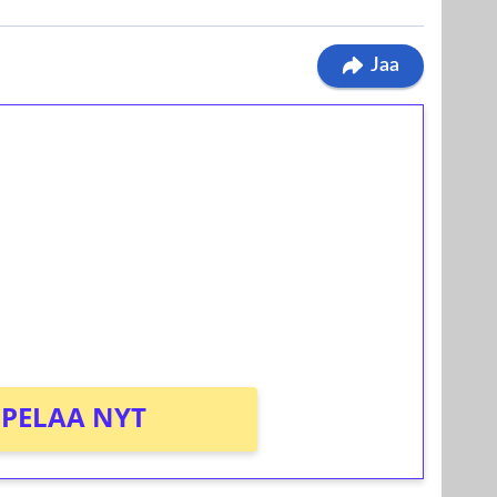
Jaa
ilmaiskierroksia ilman
osta Tuohi 1000 -peliin (arvo 0,20€ per
PELAA NYT