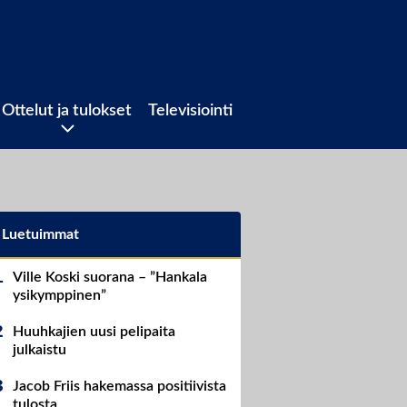
Ottelut ja tulokset
Televisiointi
Luetuimmat
Ville Koski suorana – ”Hankala
ysikymppinen”
Huuhkajien uusi pelipaita
julkaistu
Jacob Friis hakemassa positiivista
tulosta