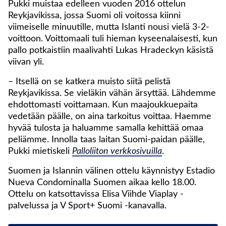
Pukki muistaa edelleen vuoden 2016 ottelun
Reykjavikissa, jossa Suomi oli voitossa kiinni
viimeiselle minuutille, mutta Islanti nousi vielä 3-2-
voittoon. Voittomaali tuli hieman kyseenalaisesti, kun
pallo potkaistiin maalivahti Lukas Hradeckyn käsistä
viivan yli.
– Itsellä on se katkera muisto siitä pelistä
Reykjavikissa. Se vieläkin vähän ärsyttää. Lähdemme
ehdottomasti voittamaan. Kun maajoukkuepaita
vedetään päälle, on aina tarkoitus voittaa. Haemme
hyvää tulosta ja haluamme samalla kehittää omaa
peliämme. Innolla taas laitan Suomi-paidan päälle,
Pukki mietiskeli
Palloliiton verkkosivuilla
.
Suomen ja Islannin välinen ottelu käynnistyy Estadio
Nueva Condominalla Suomen aikaa kello 18.00.
Ottelu on katsottavissa Elisa Viihde Viaplay -
palvelussa ja V Sport+ Suomi -kanavalla.