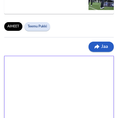
AIHEET
Teemu Pukki
Jaa
1€ = 10€ arvosta
ilmaiskierroksia ilman
kierrätystä!
Talleta 1€
Saat heti 50 ilmaiskierrosta Tuohi 1000 -
peliin (arvo 0,20€ per kierros)!