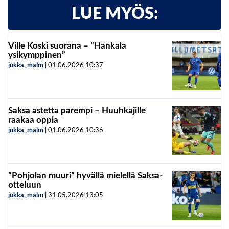
LUE MYÖS:
Ville Koski suorana – ”Hankala
ysikymppinen”
jukka_malm
|
01.06.2026
10:37
Saksa astetta parempi – Huuhkajille
raakaa oppia
jukka_malm
|
01.06.2026
10:36
”Pohjolan muuri” hyvällä mielellä Saksa-
otteluun
jukka_malm
|
31.05.2026
13:05