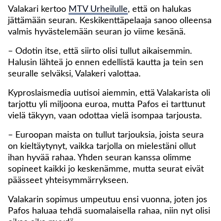
Valakari kertoo
MTV Urheilulle
, että on halukas
jättämään seuran. Keskikenttäpelaaja sanoo olleensa
valmis hyvästelemään seuran jo viime kesänä.
– Odotin itse, että siirto olisi tullut aikaisemmin.
Halusin lähteä jo ennen edellistä kautta ja tein sen
seuralle selväksi, Valakeri valottaa.
Kyproslaismedia uutisoi aiemmin, että Valakarista oli
tarjottu yli miljoona euroa, mutta Pafos ei tarttunut
vielä täkyyn, vaan odottaa vielä isompaa tarjousta.
– Euroopan maista on tullut tarjouksia, joista seura
on kieltäytynyt, vaikka tarjolla on mielestäni ollut
ihan hyvää rahaa. Yhden seuran kanssa olimme
sopineet kaikki jo keskenämme, mutta seurat eivät
päässeet yhteisymmärrykseen.
Valakarin sopimus umpeutuu ensi vuonna, joten jos
Pafos haluaa tehdä suomalaisella rahaa, niin nyt olisi