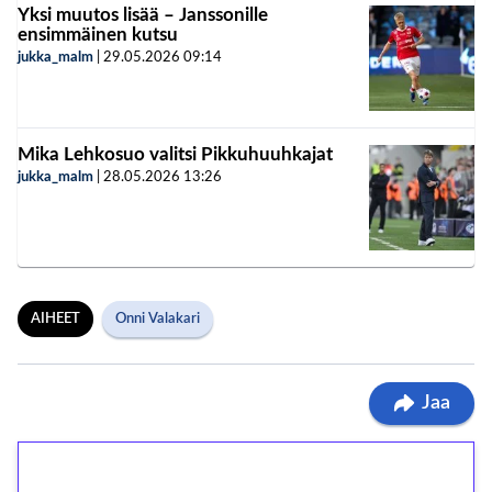
Yksi muutos lisää – Janssonille
ensimmäinen kutsu
jukka_malm
|
29.05.2026
09:14
Mika Lehkosuo valitsi Pikkuhuuhkajat
jukka_malm
|
28.05.2026
13:26
AIHEET
Onni Valakari
Jaa
1€ = 10€ arvosta