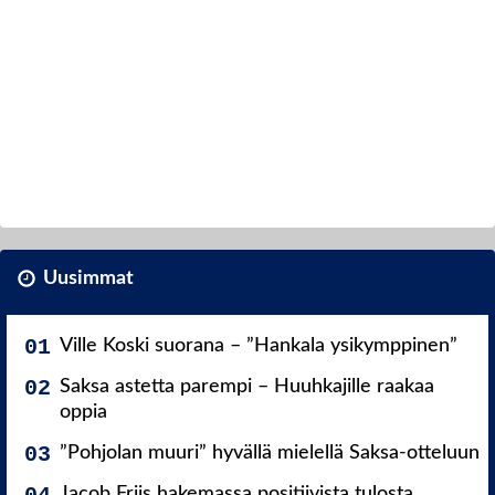
Uusimmat
Ville Koski suorana – ”Hankala ysikymppinen”
Saksa astetta parempi – Huuhkajille raakaa
oppia
”Pohjolan muuri” hyvällä mielellä Saksa-otteluun
Jacob Friis hakemassa positiivista tulosta