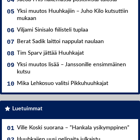
Yksi muutos Huuhkajiin – Juho Kilo kutsuttiin
mukaan
Viljami Sinisalo fiilisteli tuplaa
Berat Sadik laittoi nappulat naulaan
Tim Sparv jättää Huuhkajat
Yksi muutos lisää – Janssonille ensimmäinen
kutsu
Mika Lehkosuo valitsi Pikkuhuuhkajat
Luetuimmat
Ville Koski suorana – ”Hankala ysikymppinen”
Huuhkajien uusi pelipaita julkaistu