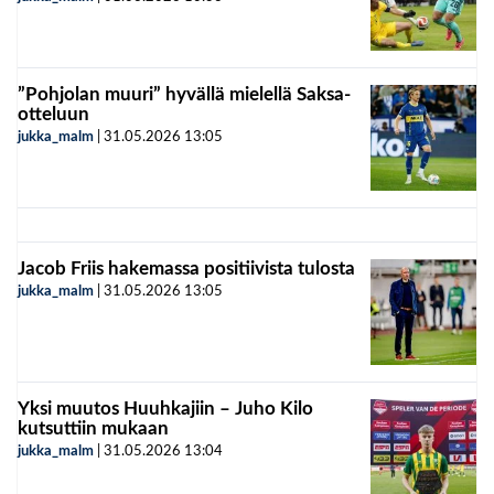
”Pohjolan muuri” hyvällä mielellä Saksa-
otteluun
jukka_malm
|
31.05.2026
13:05
Jacob Friis hakemassa positiivista tulosta
jukka_malm
|
31.05.2026
13:05
Yksi muutos Huuhkajiin – Juho Kilo
kutsuttiin mukaan
jukka_malm
|
31.05.2026
13:04