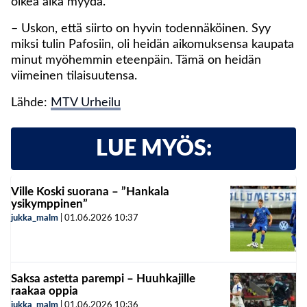
oikea aika myydä.
– Uskon, että siirto on hyvin todennäköinen. Syy
miksi tulin Pafosiin, oli heidän aikomuksensa kaupata
minut myöhemmin eteenpäin. Tämä on heidän
viimeinen tilaisuutensa.
Lähde:
MTV Urheilu
LUE MYÖS:
Ville Koski suorana – ”Hankala
ysikymppinen”
jukka_malm
|
01.06.2026
10:37
Saksa astetta parempi – Huuhkajille
raakaa oppia
jukka_malm
|
01.06.2026
10:36