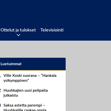
Ottelut ja tulokset
Televisiointi
Luetuimmat
Ville Koski suorana – ”Hankala
ysikymppinen”
Huuhkajien uusi pelipaita
julkaistu
Saksa astetta parempi –
Huuhkajille raakaa oppia