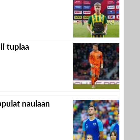
eli tuplaa
appulat naulaan