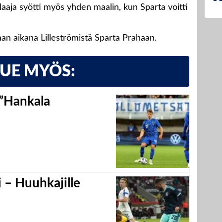
aaja syötti myös yhden maalin, kun Sparta voitti
unan aikana Lilleströmistä Sparta Prahaan.
LUE MYÖS:
 ”Hankala
 – Huuhkajille