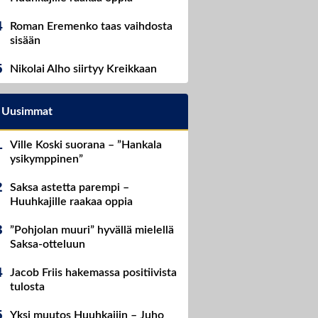
Roman Eremenko taas vaihdosta
sisään
Nikolai Alho siirtyy Kreikkaan
Uusimmat
Ville Koski suorana – ”Hankala
ysikymppinen”
Saksa astetta parempi –
Huuhkajille raakaa oppia
”Pohjolan muuri” hyvällä mielellä
Saksa-otteluun
Jacob Friis hakemassa positiivista
tulosta
Yksi muutos Huuhkajiin – Juho