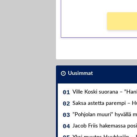
Uusimmat
Ville Koski suorana – ”Ha
Saksa astetta parempi – Hu
”Pohjolan muuri” hyvällä m
Jacob Friis hakemassa posit