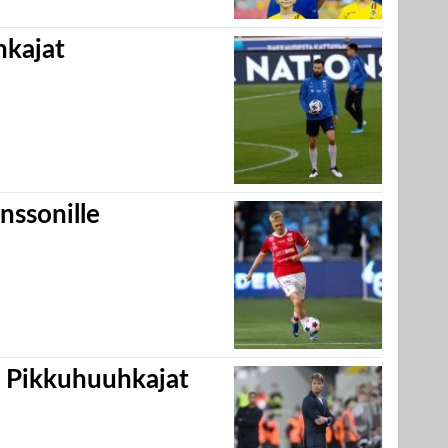
hkajat
nssonille
i Pikkuhuuhkajat