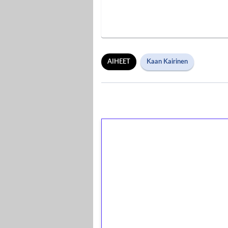
AIHEET
Kaan Kairinen
1€ = 10€ arvosta 
kierrätystä!
Talleta 1€
Saat heti 50 ilmaiskierr
kierros)!
Ei kierrätysvaatimusta!