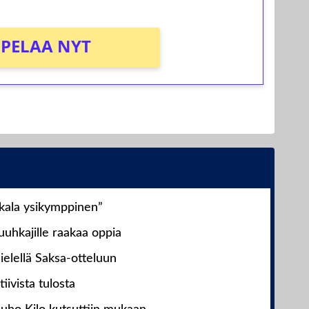
PELAA NYT
nkala ysikymppinen”
uhkajille raakaa oppia
ielellä Saksa-otteluun
iivista tulosta