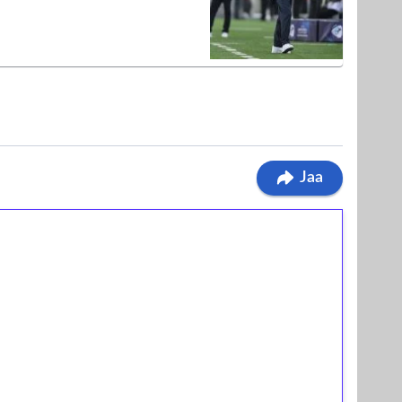
Jaa
ilmaiskierroksia ilman
osta Tuohi 1000 -peliin (arvo 0,20€ per