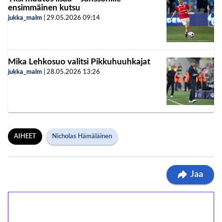
ensimmäinen kutsu
jukka_malm
|
29.05.2026
09:14
Mika Lehkosuo valitsi Pikkuhuuhkajat
jukka_malm
|
28.05.2026
13:26
AIHEET
Nicholas Hämäläinen
Jaa
1€ = 10€ arvosta