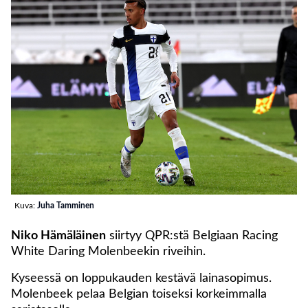
Kuva:
Juha Tamminen
Niko Hämäläinen
siirtyy QPR:stä Belgiaan Racing
White Daring Molenbeekin riveihin.
Kyseessä on loppukauden kestävä lainasopimus.
Molenbeek pelaa Belgian toiseksi korkeimmalla