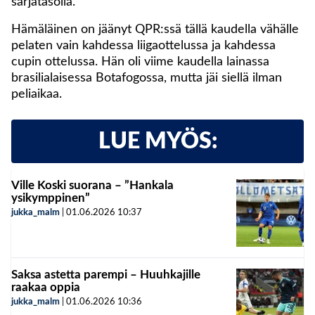
sarjatasolla.
Hämäläinen on jäänyt QPR:ssä tällä kaudella vähälle
pelaten vain kahdessa liigaottelussa ja kahdessa
cupin ottelussa. Hän oli viime kaudella lainassa
brasilialaisessa Botafogossa, mutta jäi siellä ilman
peliaikaa.
LUE MYÖS:
Ville Koski suorana – ”Hankala
ysikymppinen”
jukka_malm
|
01.06.2026
10:37
Saksa astetta parempi – Huuhkajille
raakaa oppia
jukka_malm
|
01.06.2026
10:36