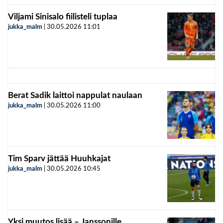
Viljami Sinisalo fiilisteli tuplaa
jukka_malm
|
30.05.2026
11:01
Berat Sadik laittoi nappulat naulaan
jukka_malm
|
30.05.2026
11:00
Tim Sparv jättää Huuhkajat
jukka_malm
|
30.05.2026
10:45
Yksi muutos lisää – Janssonille