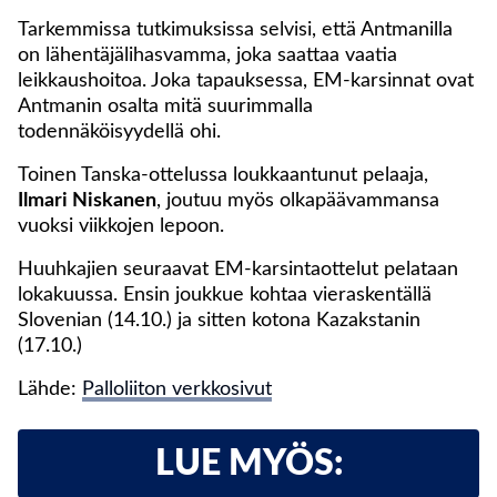
Tarkemmissa tutkimuksissa selvisi, että Antmanilla
on lähentäjälihasvamma, joka saattaa vaatia
leikkaushoitoa. Joka tapauksessa, EM-karsinnat ovat
Antmanin osalta mitä suurimmalla
todennäköisyydellä ohi.
Toinen Tanska-ottelussa loukkaantunut pelaaja,
Ilmari Niskanen
, joutuu myös olkapäävammansa
vuoksi viikkojen lepoon.
Huuhkajien seuraavat EM-karsintaottelut pelataan
lokakuussa. Ensin joukkue kohtaa vieraskentällä
Slovenian (14.10.) ja sitten kotona Kazakstanin
(17.10.)
Lähde:
Palloliiton verkkosivut
LUE MYÖS: