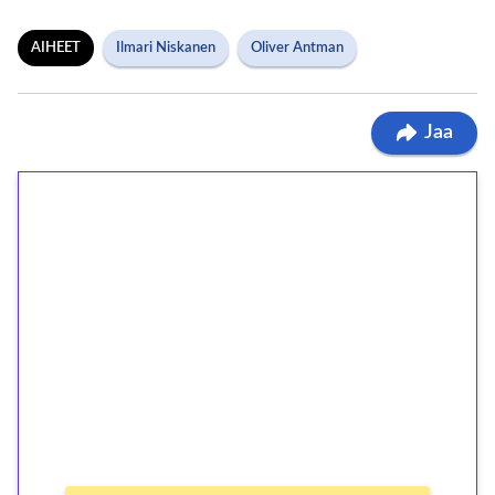
AIHEET
Ilmari Niskanen
Oliver Antman
Jaa
1€ = 10€ arvosta
ilmaiskierroksia ilman
kierrätystä!
Talleta 1€
Saat heti 50 ilmaiskierrosta Tuohi 1000 -
peliin (arvo 0,20€ per kierros)!
Ei kierrätysvaatimusta!