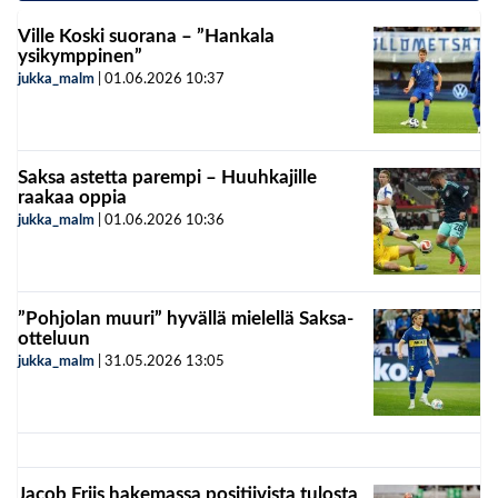
Ville Koski suorana – ”Hankala
ysikymppinen”
jukka_malm
|
01.06.2026
10:37
Saksa astetta parempi – Huuhkajille
raakaa oppia
jukka_malm
|
01.06.2026
10:36
”Pohjolan muuri” hyvällä mielellä Saksa-
otteluun
jukka_malm
|
31.05.2026
13:05
Jacob Friis hakemassa positiivista tulosta