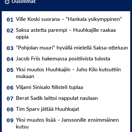
Uusimmat
Ville Koski suorana – ”Hankala ysikymppinen”
Saksa astetta parempi – Huuhkajille raakaa
oppia
”Pohjolan muuri” hyvällä mielellä Saksa-otteluun
Jacob Friis hakemassa positiivista tulosta
Yksi muutos Huuhkajiin – Juho Kilo kutsuttiin
mukaan
Viljami Sinisalo fiilisteli tuplaa
Berat Sadik laittoi nappulat naulaan
Tim Sparv jättää Huuhkajat
Yksi muutos lisää – Janssonille ensimmäinen
kutsu