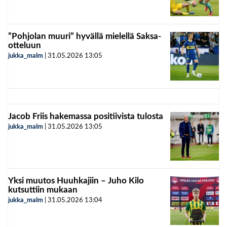
”Pohjolan muuri” hyvällä mielellä Saksa-
otteluun
jukka_malm
|
31.05.2026
13:05
Jacob Friis hakemassa positiivista tulosta
jukka_malm
|
31.05.2026
13:05
Yksi muutos Huuhkajiin – Juho Kilo
kutsuttiin mukaan
jukka_malm
|
31.05.2026
13:04