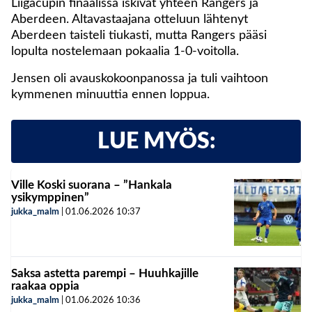
Liigacupin finaalissa iskivät yhteen Rangers ja
Aberdeen. Altavastaajana otteluun lähtenyt
Aberdeen taisteli tiukasti, mutta Rangers pääsi
lopulta nostelemaan pokaalia 1-0-voitolla.
Jensen oli avauskokoonpanossa ja tuli vaihtoon
kymmenen minuuttia ennen loppua.
LUE MYÖS:
Ville Koski suorana – ”Hankala
ysikymppinen”
jukka_malm
|
01.06.2026
10:37
Saksa astetta parempi – Huuhkajille
raakaa oppia
jukka_malm
|
01.06.2026
10:36