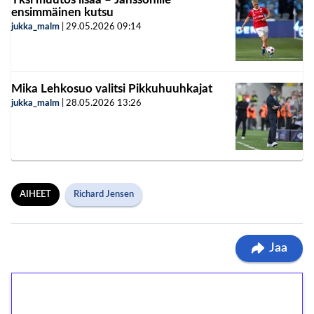
ensimmäinen kutsu
jukka_malm
|
29.05.2026
09:14
Mika Lehkosuo valitsi Pikkuhuuhkajat
jukka_malm
|
28.05.2026
13:26
AIHEET
Richard Jensen
Jaa
1€ = 10€ arvosta