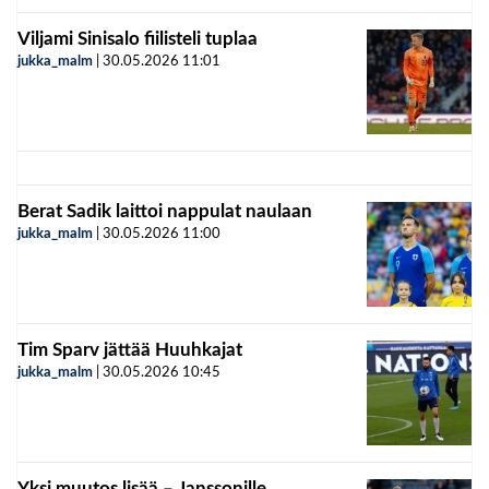
Viljami Sinisalo fiilisteli tuplaa
jukka_malm
|
30.05.2026
11:01
Berat Sadik laittoi nappulat naulaan
jukka_malm
|
30.05.2026
11:00
Tim Sparv jättää Huuhkajat
jukka_malm
|
30.05.2026
10:45
Yksi muutos lisää – Janssonille