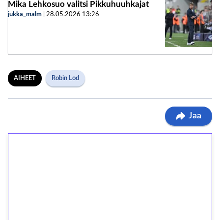
Mika Lehkosuo valitsi Pikkuhuuhkajat
jukka_malm
|
28.05.2026
13:26
AIHEET
Robin Lod
Jaa
1€ = 10€ arvosta
ilmaiskierroksia ilman
kierrätystä!
Talleta 1€