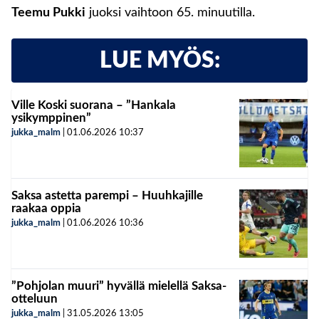
Teemu Pukki
juoksi vaihtoon 65. minuutilla.
LUE MYÖS:
Ville Koski suorana – ”Hankala
ysikymppinen”
jukka_malm
|
01.06.2026
10:37
Saksa astetta parempi – Huuhkajille
raakaa oppia
jukka_malm
|
01.06.2026
10:36
”Pohjolan muuri” hyvällä mielellä Saksa-
otteluun
jukka_malm
|
31.05.2026
13:05