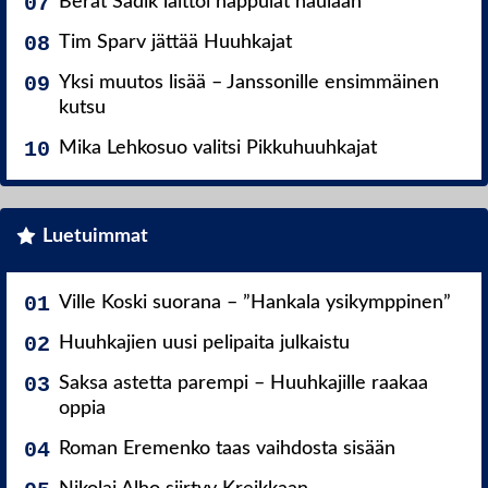
Berat Sadik laittoi nappulat naulaan
Tim Sparv jättää Huuhkajat
Yksi muutos lisää – Janssonille ensimmäinen
kutsu
Mika Lehkosuo valitsi Pikkuhuuhkajat
Luetuimmat
Ville Koski suorana – ”Hankala ysikymppinen”
Huuhkajien uusi pelipaita julkaistu
Saksa astetta parempi – Huuhkajille raakaa
oppia
Roman Eremenko taas vaihdosta sisään