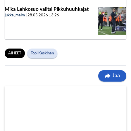
Mika Lehkosuo valitsi Pikkuhuuhkajat
jukka_malm
|
28.05.2026
13:26
AIHEET
Topi Keskinen
Jaa
1€ = 10€ arvosta
ilmaiskierroksia ilman
kierrätystä!
Talleta 1€