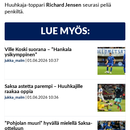
Huuhkaja-toppari
Richard Jensen
seurasi peliä
penkiltä.
LUE MYÖS:
Ville Koski suorana – ”Hankala
ysikymppinen”
jukka_malm
|
01.06.2026
10:37
Saksa astetta parempi – Huuhkajille
raakaa oppia
jukka_malm
|
01.06.2026
10:36
”Pohjolan muuri” hyvällä mielellä Saksa-
otteluun