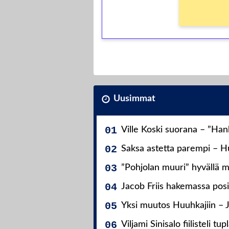
Uusimmat
Ville Koski suorana – ”Ha
Saksa astetta parempi – Hu
”Pohjolan muuri” hyvällä m
Jacob Friis hakemassa posit
Yksi muutos Huuhkajiin – 
Viljami Sinisalo fiilisteli tup