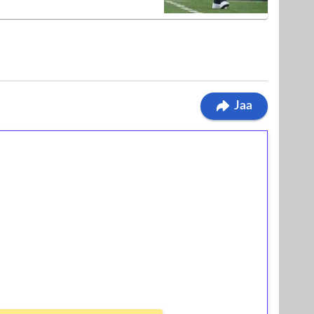
Jaa
ilmaiskierroksia ilman
osta Tuohi 1000 -peliin (arvo 0,20€ per