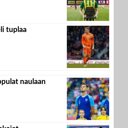
eli tuplaa
appulat naulaan