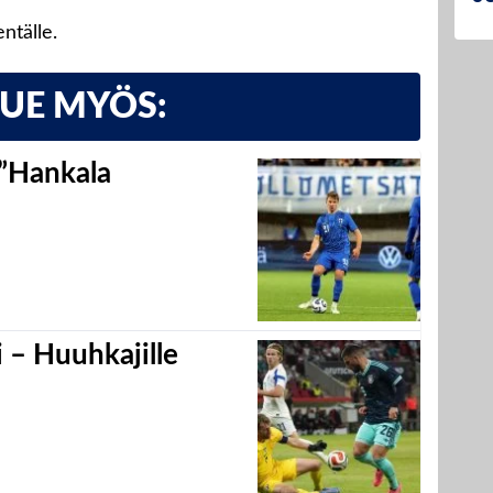
entälle.
LUE MYÖS:
 ”Hankala
 – Huuhkajille