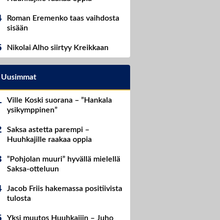
Roman Eremenko taas vaihdosta
sisään
Nikolai Alho siirtyy Kreikkaan
Uusimmat
Ville Koski suorana – ”Hankala
ysikymppinen”
Saksa astetta parempi –
Huuhkajille raakaa oppia
”Pohjolan muuri” hyvällä mielellä
Saksa-otteluun
Jacob Friis hakemassa positiivista
tulosta
Yksi muutos Huuhkajiin – Juho