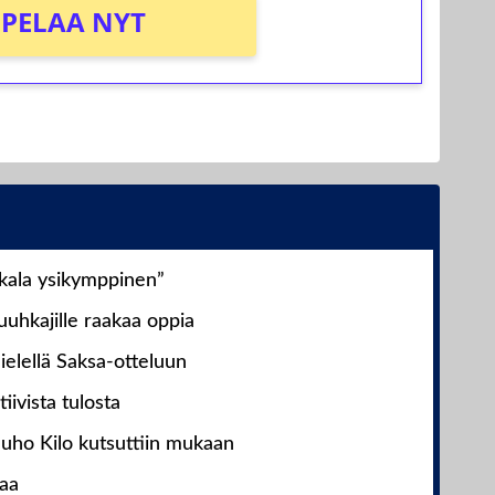
PELAA NYT
nkala ysikymppinen”
uhkajille raakaa oppia
ielellä Saksa-otteluun
iivista tulosta
Juho Kilo kutsuttiin mukaan
laa