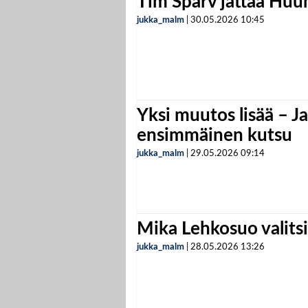
Tim Sparv jättää Huu
jukka_malm
|
30.05.2026
10:45
Yksi muutos lisää – Ja
ensimmäinen kutsu
jukka_malm
|
29.05.2026
09:14
Mika Lehkosuo valits
jukka_malm
|
28.05.2026
13:26