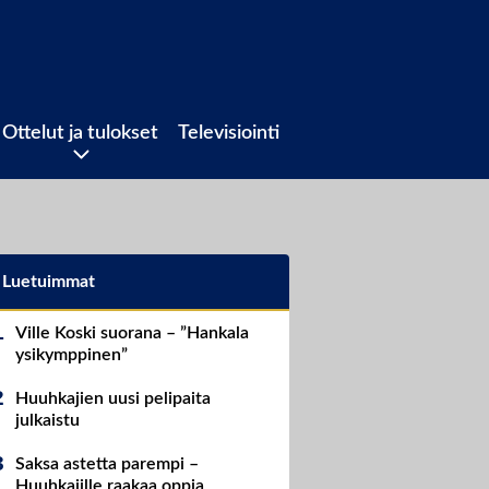
Ottelut ja tulokset
Televisiointi
Luetuimmat
Ville Koski suorana – ”Hankala
ysikymppinen”
Huuhkajien uusi pelipaita
julkaistu
Saksa astetta parempi –
Huuhkajille raakaa oppia