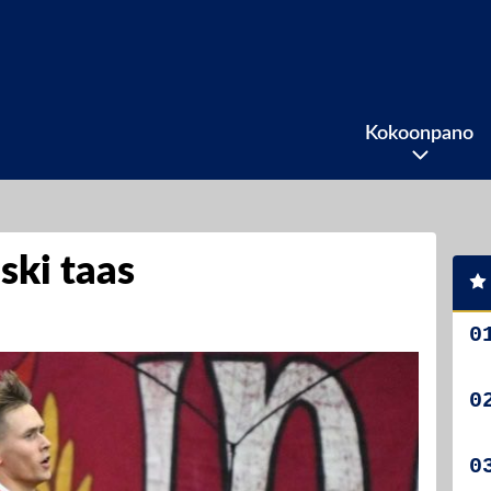
Kokoonpano
ski taas