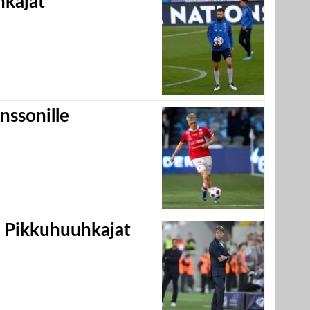
hkajat
nssonille
i Pikkuhuuhkajat