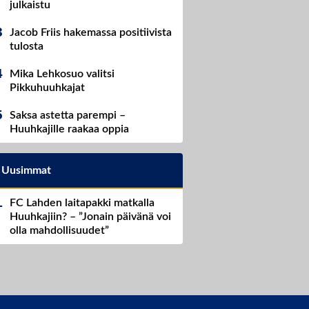
julkaistu
Jacob Friis hakemassa positiivista
tulosta
Mika Lehkosuo valitsi
Pikkuhuuhkajat
Saksa astetta parempi –
Huuhkajille raakaa oppia
Uusimmat
FC Lahden laitapakki matkalla
Huuhkajiin? – ”Jonain päivänä voi
olla mahdollisuudet”