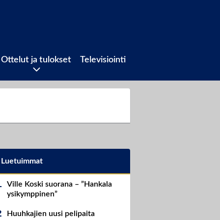
Ottelut ja tulokset
Televisiointi
Luetuimmat
Ville Koski suorana – ”Hankala
ysikymppinen”
Huuhkajien uusi pelipaita