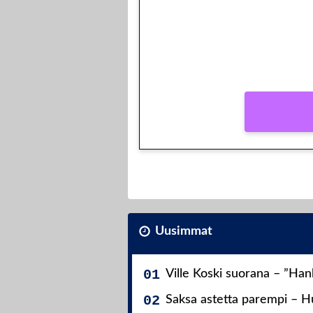
peliin – vain 1 eur
Peli: Reactoonz
Vain uusille asiakkaille!
Uusimmat
Ville Koski suorana – ”Ha
Saksa astetta parempi – Hu