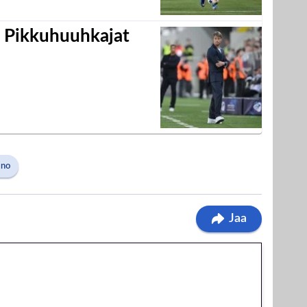
i Pikkuhuuhkajat
ano
Jaa
 jatkuu: 10 euron
egakierros Reactoonz-