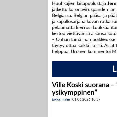
Huuhkajien laitapuolustaja
Jere
jatkettu koronaviruspandemian
Belgiassa. Belgian pääsarja pä
jalkapallosarjana kovan ratkais
pelaamatta kierros. Loukkaantum
kertoo viettävänsä aikansa kot
– Onhan tämä ihan poikkeuksellis
täytyy ottaa kaikki ilo irti. Asiat
helppoa, Uronen kommentoi
MT
Ville Koski suorana –
ysikymppinen”
jukka_malm
|
01.06.2026
10:37