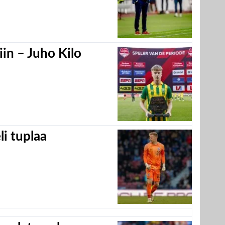
in – Juho Kilo
eli tuplaa