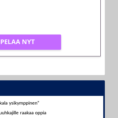
olla!
PELAA NYT
nkala ysikymppinen”
uhkajille raakaa oppia