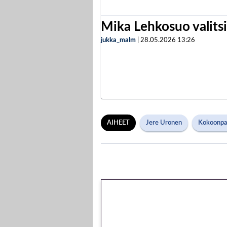
Mika Lehkosuo valits
jukka_malm
|
28.05.2026
13:26
AIHEET
Jere Uronen
Kokoonp
🎁 Huipputarjous
kierrätysvapaa m