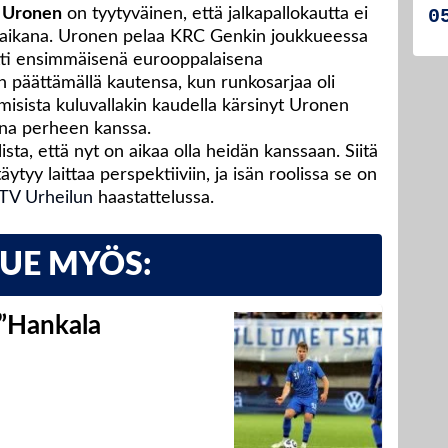
 Uronen
on tyytyväinen, että jalkapallokautta ei
 aikana. Uronen pelaa KRC Genkin joukkueessa
ätti ensimmäisenä eurooppalaisena
un päättämällä kautensa, kun runkosarjaa oli
isista kuluvallakin kaudella kärsinyt Uronen
ona perheen kanssa.
ta, että nyt on aikaa olla heidän kanssaan. Siitä
 täytyy laittaa perspektiiviin, ja isän roolissa se on
V Urheilun
haastattelussa.
LUE MYÖS:
 ”Hankala