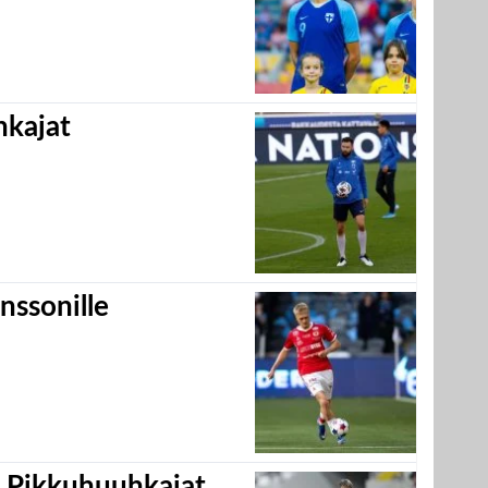
hkajat
nssonille
i Pikkuhuuhkajat