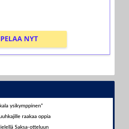
osta Tuohi 1000 -peliin (arvo 0,20€ per
PELAA NYT
nkala ysikymppinen”
uhkajille raakaa oppia
ielellä Saksa-otteluun