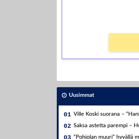
Saat heti 50 ilmaiskierr
kierros)!
Ei kierrätysvaatimusta!
Uusimmat
Ville Koski suorana – ”Ha
Saksa astetta parempi – Hu
”Pohjolan muuri” hyvällä m