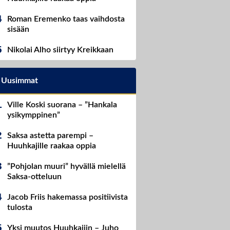
Roman Eremenko taas vaihdosta
sisään
Nikolai Alho siirtyy Kreikkaan
Uusimmat
Ville Koski suorana – ”Hankala
ysikymppinen”
Saksa astetta parempi –
Huuhkajille raakaa oppia
”Pohjolan muuri” hyvällä mielellä
Saksa-otteluun
Jacob Friis hakemassa positiivista
tulosta
Yksi muutos Huuhkajiin – Juho