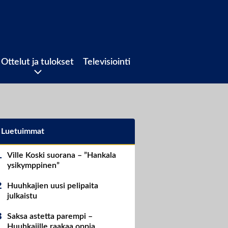
Ottelut ja tulokset
Televisiointi
Luetuimmat
Ville Koski suorana – ”Hankala
ysikymppinen”
Huuhkajien uusi pelipaita
julkaistu
Saksa astetta parempi –
Huuhkajille raakaa oppia