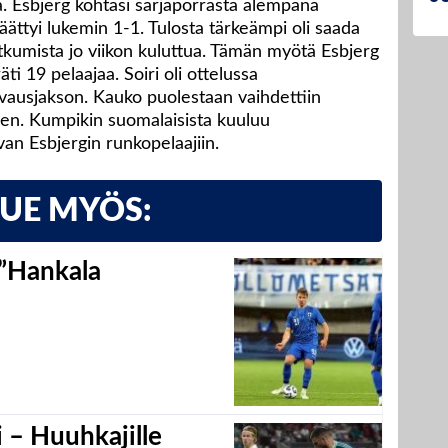
. Esbjerg kohtasi sarjaporrasta alempana
äättyi lukemin 1-1. Tulosta tärkeämpi oli saada
tkumista jo viikon kuluttua. Tämän myötä Esbjerg
i 19 pelaajaa. Soiri oli ottelussa
vausjakson. Kauko puolestaan vaihdettiin
keen. Kumpikin suomalaisista kuuluu
evan Esbjergin runkopelaajiin.
LUE MYÖS:
 ”Hankala
 – Huuhkajille