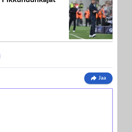
Jaa
ilmaiskierroksia ilman