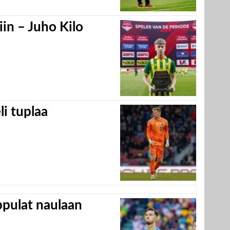
in – Juho Kilo
eli tuplaa
appulat naulaan