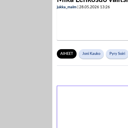
jukka_malm
|
28.05.2026
13:26
AIHEET
Joni Kauko
Pyry Soiri
1€ = 10€ arvosta 
kierrätystä!
Talleta 1€