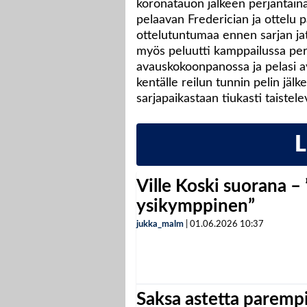
koronatauon jälkeen perjantaina
pelaavan Frederician ja ottelu p
ottelutuntumaa ennen sarjan ja
myös peluutti kamppailussa perät
avauskokoonpanossa ja pelasi a
kentälle reilun tunnin pelin jäl
sarjapaikastaan tiukasti taistel
Ville Koski suorana –
ysikymppinen”
jukka_malm
|
01.06.2026
10:37
Saksa astetta parempi