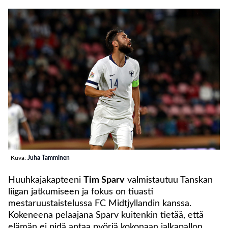
Kuva:
Juha Tamminen
Huuhkajakapteeni
Tim Sparv
valmistautuu Tanskan
liigan jatkumiseen ja fokus on tiuasti
mestaruustaistelussa FC Midtjyllandin kanssa.
Kokeneena pelaajana Sparv kuitenkin tietää, että
elämän ei pidä antaa pyöriä kokonaan jalkapallon