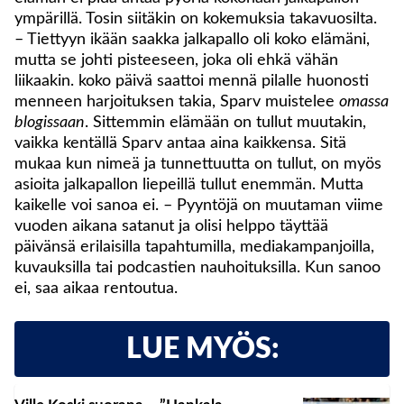
ympärillä. Tosin siitäkin on kokemuksia takavuosilta.
– Tiettyyn ikään saakka jalkapallo oli koko elämäni,
mutta se johti pisteeseen, joka oli ehkä vähän
liikaakin. koko päivä saattoi mennä pilalle huonosti
menneen harjoituksen takia, Sparv muistelee
omassa
blogissaan
. Sittemmin elämään on tullut muutakin,
vaikka kentällä Sparv antaa aina kaikkensa. Sitä
mukaa kun nimeä ja tunnettuutta on tullut, on myös
asioita jalkapallon liepeillä tullut enemmän. Mutta
kaikelle voi sanoa ei. – Pyyntöjä on muutaman viime
vuoden aikana satanut ja olisi helppo täyttää
päivänsä erilaisilla tapahtumilla, mediakampanjoilla,
kuvauksilla tai podcastien nauhoituksilla. Kun sanoo
ei, saa aikaa rentoutua.
LUE MYÖS: