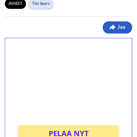
AIHEET
Tim Sparv
Jaa
1€ = 10€ arvosta
ilmaiskierroksia ilman
kierrätystä!
Talleta 1€
Saat heti 50 ilmaiskierrosta Tuohi 1000 -
peliin (arvo 0,20€ per kierros)!
Ei kierrätysvaatimusta!
PELAA NYT