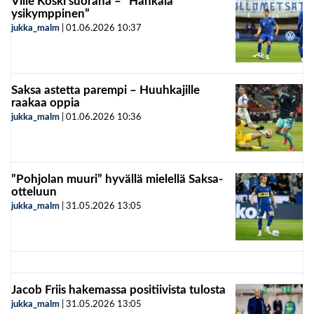
Ville Koski suorana – ”Hankala
ysikymppinen”
jukka_malm
|
01.06.2026
10:37
Saksa astetta parempi – Huuhkajille
raakaa oppia
jukka_malm
|
01.06.2026
10:36
”Pohjolan muuri” hyvällä mielellä Saksa-
otteluun
jukka_malm
|
31.05.2026
13:05
Jacob Friis hakemassa positiivista tulosta
jukka_malm
|
31.05.2026
13:05