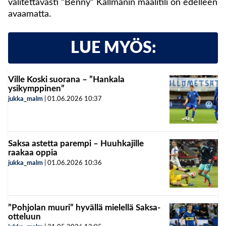
valitettavasti ”Benny” Källmanin maalitili on edelleen
avaamatta.
LUE MYÖS:
Ville Koski suorana – ”Hankala
ysikymppinen”
jukka_malm
|
01.06.2026
10:37
Saksa astetta parempi – Huuhkajille
raakaa oppia
jukka_malm
|
01.06.2026
10:36
”Pohjolan muuri” hyvällä mielellä Saksa-
otteluun