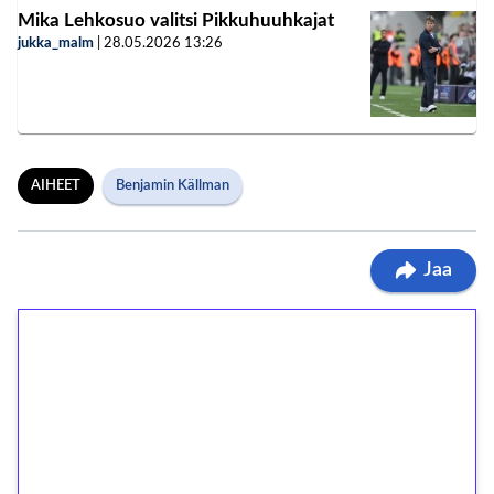
Mika Lehkosuo valitsi Pikkuhuuhkajat
jukka_malm
|
28.05.2026
13:26
AIHEET
Benjamin Källman
Jaa
1€ = 10€ arvosta
ilmaiskierroksia ilman
kierrätystä!
Talleta 1€