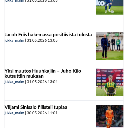
jukka_malm
|
31.05.2026
13:05
Jacob Friis hakemassa positiivista tulosta
jukka_malm
|
31.05.2026
13:05
Yksi muutos Huuhkajiin – Juho Kilo
kutsuttiin mukaan
jukka_malm
|
31.05.2026
13:04
Viljami Sinisalo fiilisteli tuplaa
jukka_malm
|
30.05.2026
11:01