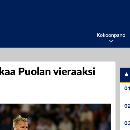
Kokoonpano
aa Puolan vieraaksi