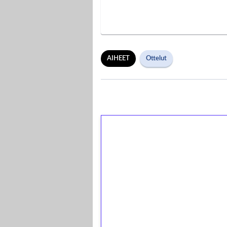
AIHEET
Ottelut
1€ = 10€ arvosta 
kierrätystä!
Talleta 1€
Saat heti 50 ilmaiskierr
kierros)!
Ei kierrätysvaatimusta!