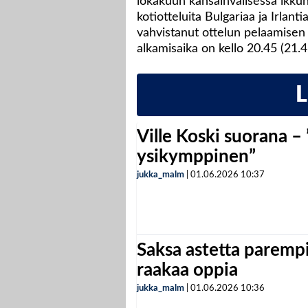
lokakuun kansainvälisessä ikk
kotiotteluita Bulgariaa ja Irlant
vahvistanut ottelun pelaamisen 
alkamisaika on kello 20.45 (21.
Ville Koski suorana –
ysikymppinen”
jukka_malm
|
01.06.2026
10:37
Saksa astetta parempi
raakaa oppia
jukka_malm
|
01.06.2026
10:36