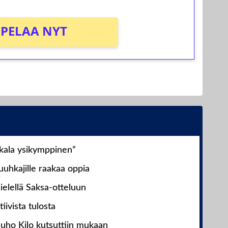
PELAA NYT
nkala ysikymppinen”
uhkajille raakaa oppia
ielellä Saksa-otteluun
iivista tulosta
Juho Kilo kutsuttiin mukaan