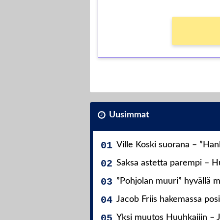
Uusimmat
Ville Koski suorana – ”Ha
Saksa astetta parempi – Hu
”Pohjolan muuri” hyvällä m
Jacob Friis hakemassa posit
Yksi muutos Huuhkajiin – 