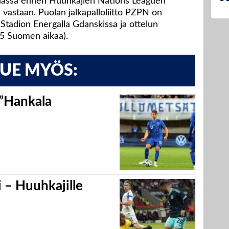
unassa ennen Huuhkajien Nations Leaguen
ia vastaan. Puolan jalkapalloliitto PZPN on
Stadion Energalla Gdanskissa ja ottelun
45 Suomen aikaa).
LUE MYÖS:
 ”Hankala
 – Huuhkajille