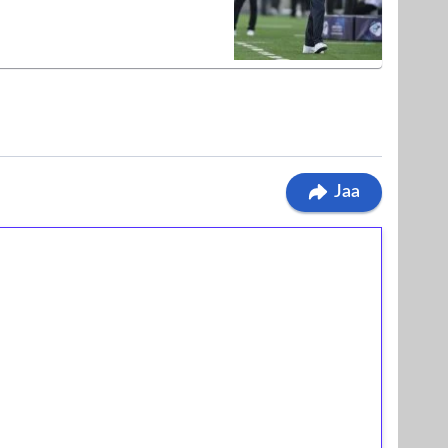
Jaa
ilmaiskierroksia ilman
osta Tuohi 1000 -peliin (arvo 0,20€ per