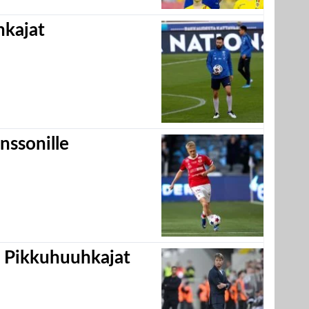
hkajat
nssonille
i Pikkuhuuhkajat