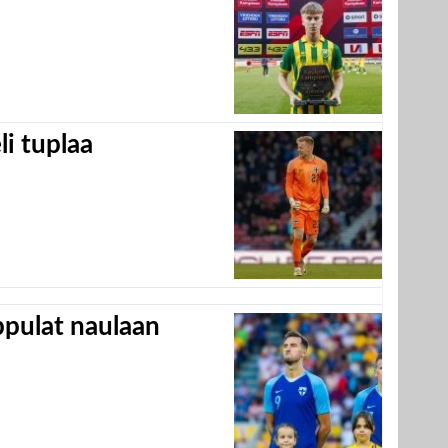
eli tuplaa
appulat naulaan