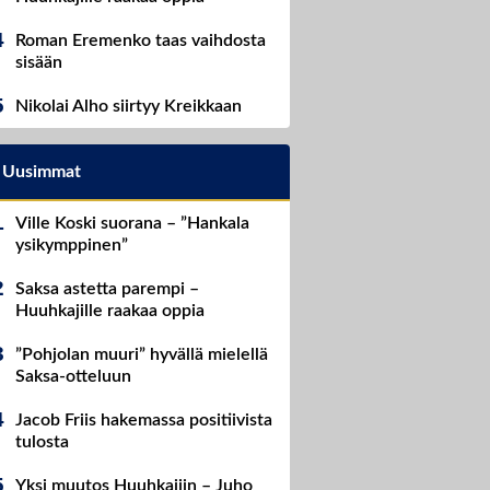
Roman Eremenko taas vaihdosta
sisään
Nikolai Alho siirtyy Kreikkaan
Uusimmat
Ville Koski suorana – ”Hankala
ysikymppinen”
Saksa astetta parempi –
Huuhkajille raakaa oppia
”Pohjolan muuri” hyvällä mielellä
Saksa-otteluun
Jacob Friis hakemassa positiivista
tulosta
Yksi muutos Huuhkajiin – Juho