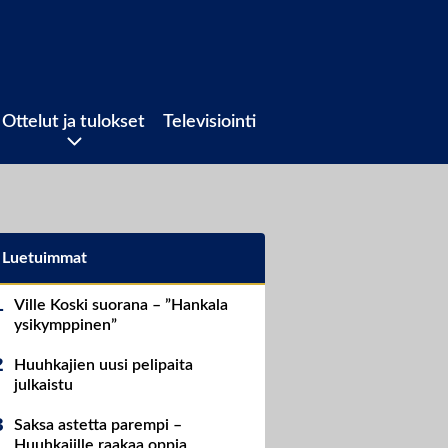
Ottelut ja tulokset
Televisiointi
Luetuimmat
Ville Koski suorana – ”Hankala
ysikymppinen”
Huuhkajien uusi pelipaita
julkaistu
Saksa astetta parempi –
Huuhkajille raakaa oppia