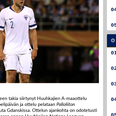
een takia siirtynyt Huuhkajien A-maaottelu
lipäivän ja ottelu pelataan
Palloliiton
ta Gdanskissa. Ottelun ajankohta on odotetusti