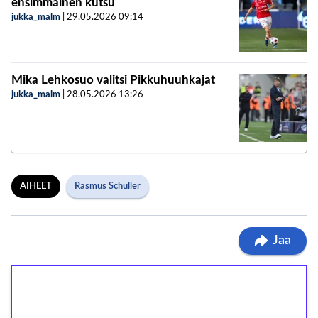
ensimmäinen kutsu
jukka_malm
|
29.05.2026
09:14
Mika Lehkosuo valitsi Pikkuhuuhkajat
jukka_malm
|
28.05.2026
13:26
AIHEET
Rasmus Schüller
Jaa
1€ = 10€ arvosta
ilmaiskierroksia ilman