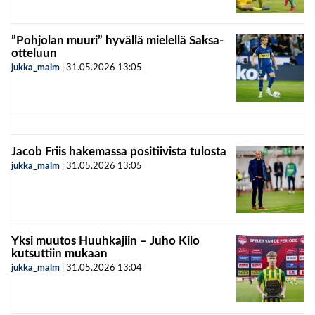
”Pohjolan muuri” hyvällä mielellä Saksa-
otteluun
jukka_malm
|
31.05.2026
13:05
Jacob Friis hakemassa positiivista tulosta
jukka_malm
|
31.05.2026
13:05
Yksi muutos Huuhkajiin – Juho Kilo
kutsuttiin mukaan
jukka_malm
|
31.05.2026
13:04