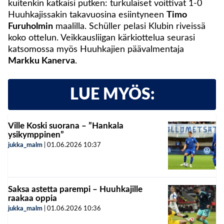
kuitenkin katkaisi putken: turkulaiset voittivat 1-0
Huuhkajissakin takavuosina esiintyneen
Timo
Furuholmin
maalilla. Schüller pelasi Klubin riveissä
koko ottelun. Veikkausliigan kärkiottelua seurasi
katsomossa myös Huuhkajien päävalmentaja
Markku Kanerva
.
LUE MYÖS:
Ville Koski suorana – ”Hankala
ysikymppinen”
jukka_malm
|
01.06.2026
10:37
Saksa astetta parempi – Huuhkajille
raakaa oppia
jukka_malm
|
01.06.2026
10:36