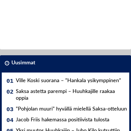
Uusimmat
Ville Koski suorana – ”Hankala ysikymppinen”
Saksa astetta parempi – Huuhkajille raakaa
oppia
”Pohjolan muuri” hyvällä mielellä Saksa-otteluun
Jacob Friis hakemassa positiivista tulosta
Yksi muutos Huuhkajiin – Juho Kilo kutsuttiin