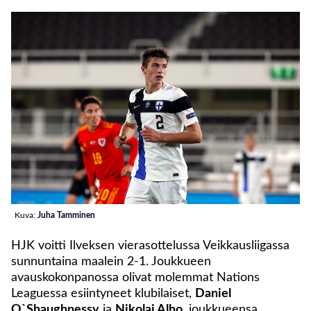
Kuva:
Juha Tamminen
HJK voitti Ilveksen vierasottelussa Veikkausliigassa
sunnuntaina maalein 2-1. Joukkueen
avauskokonpanossa olivat molemmat Nations
Leaguessa esiintyneet klubilaiset,
Daniel
O`Shaughnessy
ja
Nikolai Alho
, joukkueensa