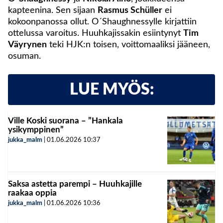
kapteenina. Sen sijaan
Rasmus Schüller
ei
kokoonpanossa ollut. O´Shaughnessylle kirjattiin
ottelussa varoitus. Huuhkajissakin esiintynyt
Tim
Väyrynen
teki HJK:n toisen, voittomaaliksi jääneen,
osuman.
LUE MYÖS:
Ville Koski suorana – ”Hankala
ysikymppinen”
jukka_malm
|
01.06.2026
10:37
Saksa astetta parempi – Huuhkajille
raakaa oppia
jukka_malm
|
01.06.2026
10:36