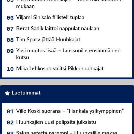
mukaan
Viljami Sinisalo fiilisteli tuplaa
Berat Sadik laittoi nappulat naulaan
Tim Sparv jättää Huuhkajat
Yksi muutos lisää – Janssonille ensimmäinen
kutsu
Mika Lehkosuo valitsi Pikkuhuuhkajat
Luetuimmat
Ville Koski suorana – ”Hankala ysikymppinen”
Huuhkajien uusi pelipaita julkaistu
Saksa astetta parempi – Huuhkajille raakaa