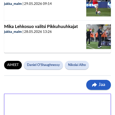
jukka_malm
|
29.05.2026
09:14
Mika Lehkosuo valitsi Pikkuhuuhkajat
jukka_malm
|
28.05.2026
13:26
AIHEET
Daniel O'Shaughnessy
Nikolai Alho
Jaa
1€ = 10€ arvosta
ilmaiskierroksia ilman