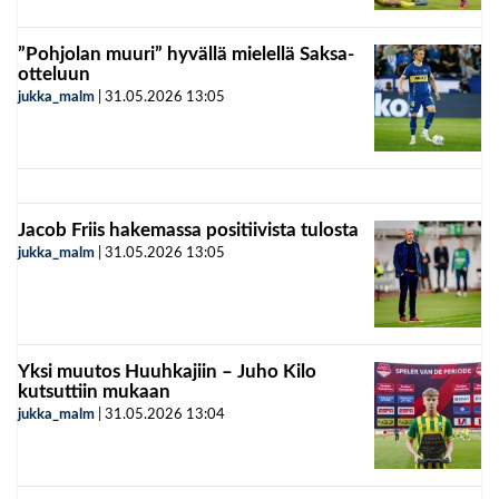
”Pohjolan muuri” hyvällä mielellä Saksa-
otteluun
jukka_malm
|
31.05.2026
13:05
Jacob Friis hakemassa positiivista tulosta
jukka_malm
|
31.05.2026
13:05
Yksi muutos Huuhkajiin – Juho Kilo
kutsuttiin mukaan
jukka_malm
|
31.05.2026
13:04