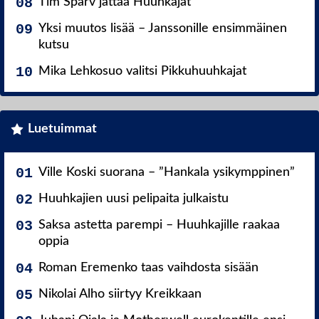
Tim Sparv jättää Huuhkajat
Yksi muutos lisää – Janssonille ensimmäinen
kutsu
Mika Lehkosuo valitsi Pikkuhuuhkajat
Luetuimmat
Ville Koski suorana – ”Hankala ysikymppinen”
Huuhkajien uusi pelipaita julkaistu
Saksa astetta parempi – Huuhkajille raakaa
oppia
Roman Eremenko taas vaihdosta sisään
Nikolai Alho siirtyy Kreikkaan