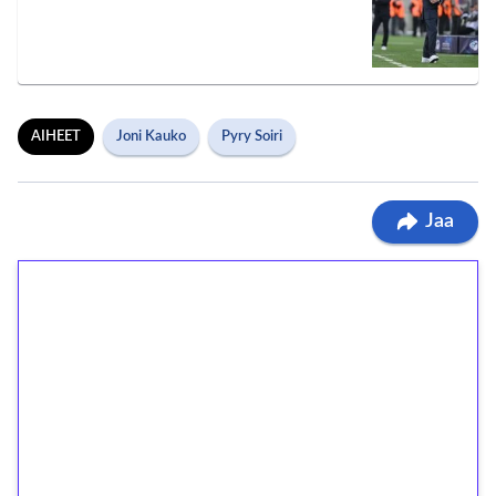
AIHEET
Joni Kauko
Pyry Soiri
Jaa
1€ = 10€ arvosta
ilmaiskierroksia ilman
kierrätystä!
Talleta 1€
Saat heti 50 ilmaiskierrosta Tuohi 1000 -
peliin (arvo 0,20€ per kierros)!