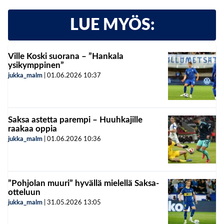
LUE MYÖS:
Ville Koski suorana – ”Hankala
ysikymppinen”
jukka_malm
|
01.06.2026
10:37
Saksa astetta parempi – Huuhkajille
raakaa oppia
jukka_malm
|
01.06.2026
10:36
”Pohjolan muuri” hyvällä mielellä Saksa-
otteluun
jukka_malm
|
31.05.2026
13:05