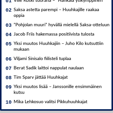
Ville Koski suorana – ”Hankala ysikymppinen”
Saksa astetta parempi – Huuhkajille raakaa
oppia
”Pohjolan muuri” hyvällä mielellä Saksa-otteluun
Jacob Friis hakemassa positiivista tulosta
Yksi muutos Huuhkajiin – Juho Kilo kutsuttiin
mukaan
Viljami Sinisalo fiilisteli tuplaa
Berat Sadik laittoi nappulat naulaan
Tim Sparv jättää Huuhkajat
Yksi muutos lisää – Janssonille ensimmäinen
kutsu
Mika Lehkosuo valitsi Pikkuhuuhkajat