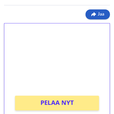
Jaa
1€ = 10€ arvosta
ilmaiskierroksia ilman
kierrätystä!
Talleta 1€
Saat heti 50 ilmaiskierrosta Tuohi 1000 -
peliin (arvo 0,20€ per kierros)!
Ei kierrätysvaatimusta!
PELAA NYT