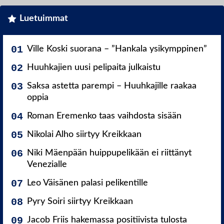
Luetuimmat
Ville Koski suorana – ”Hankala ysikymppinen”
Huuhkajien uusi pelipaita julkaistu
Saksa astetta parempi – Huuhkajille raakaa
oppia
Roman Eremenko taas vaihdosta sisään
Nikolai Alho siirtyy Kreikkaan
Niki Mäenpään huippupelikään ei riittänyt
Venezialle
Leo Väisänen palasi pelikentille
Pyry Soiri siirtyy Kreikkaan
Jacob Friis hakemassa positiivista tulosta