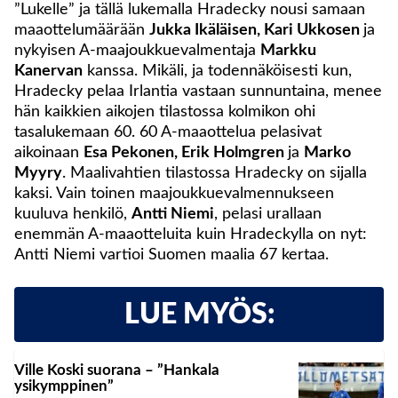
”Lukelle” ja tällä lukemalla Hradecky nousi samaan
maaottelumäärään
Jukka Ikäläisen, Kari Ukkosen
ja
nykyisen A-maajoukkuevalmentaja
Markku
Kanervan
kanssa. Mikäli, ja todennäköisesti kun,
Hradecky pelaa Irlantia vastaan sunnuntaina, menee
hän kaikkien aikojen tilastossa kolmikon ohi
tasalukemaan 60. 60 A-maaottelua pelasivat
aikoinaan
Esa Pekonen, Erik Holmgren
ja
Marko
Myyry
. Maalivahtien tilastossa Hradecky on sijalla
kaksi. Vain toinen maajoukkuevalmennukseen
kuuluva henkilö,
Antti Niemi
, pelasi urallaan
enemmän A-maaotteluita kuin Hradeckylla on nyt:
Antti Niemi vartioi Suomen maalia 67 kertaa.
LUE MYÖS:
Ville Koski suorana – ”Hankala
ysikymppinen”