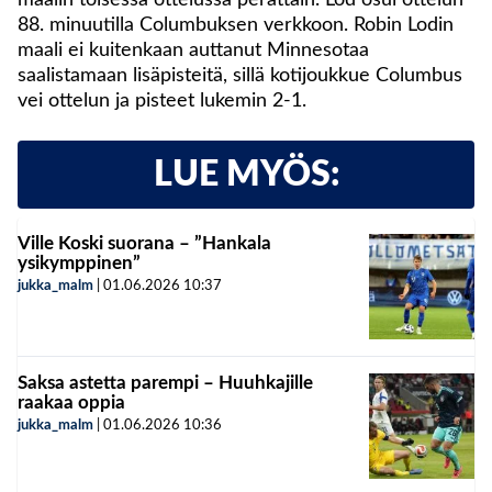
88. minuutilla Columbuksen verkkoon. Robin Lodin
maali ei kuitenkaan auttanut Minnesotaa
saalistamaan lisäpisteitä, sillä kotijoukkue Columbus
vei ottelun ja pisteet lukemin 2-1.
LUE MYÖS:
Ville Koski suorana – ”Hankala
ysikymppinen”
jukka_malm
|
01.06.2026
10:37
Saksa astetta parempi – Huuhkajille
raakaa oppia
jukka_malm
|
01.06.2026
10:36