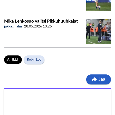
Mika Lehkosuo valitsi Pikkuhuuhkajat
jukka_malm
|
28.05.2026
13:26
AIHEET
Robin Lod
Jaa
1€ = 10€ arvosta
ilmaiskierroksia ilman
kierrätystä!