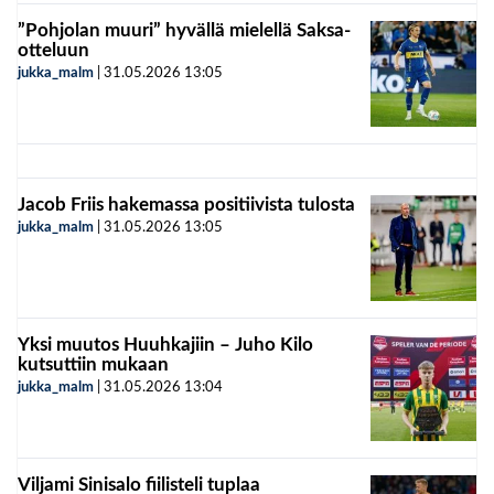
”Pohjolan muuri” hyvällä mielellä Saksa-
otteluun
jukka_malm
|
31.05.2026
13:05
Jacob Friis hakemassa positiivista tulosta
jukka_malm
|
31.05.2026
13:05
Yksi muutos Huuhkajiin – Juho Kilo
kutsuttiin mukaan
jukka_malm
|
31.05.2026
13:04
Viljami Sinisalo fiilisteli tuplaa