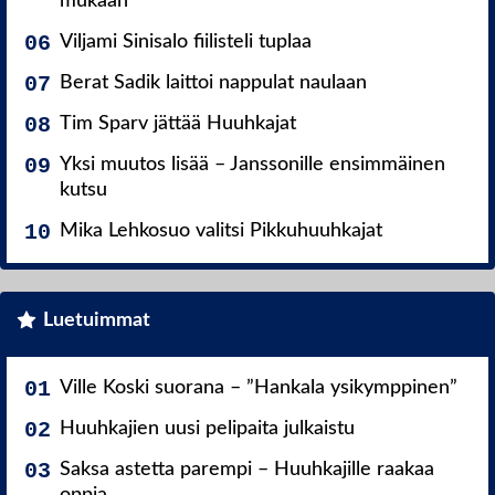
mukaan
Viljami Sinisalo fiilisteli tuplaa
Berat Sadik laittoi nappulat naulaan
Tim Sparv jättää Huuhkajat
Yksi muutos lisää – Janssonille ensimmäinen
kutsu
Mika Lehkosuo valitsi Pikkuhuuhkajat
Luetuimmat
Ville Koski suorana – ”Hankala ysikymppinen”
Huuhkajien uusi pelipaita julkaistu
Saksa astetta parempi – Huuhkajille raakaa
oppia