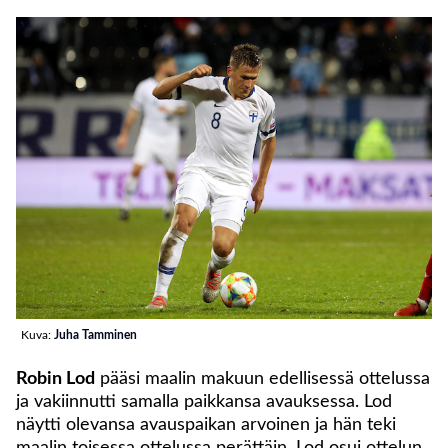
Kuva:
Juha Tamminen
Robin Lod
pääsi maalin makuun edellisessä ottelussa
ja vakiinnutti samalla paikkansa avauksessa. Lod
näytti olevansa avauspaikan arvoinen ja hän teki
maalin toisessa ottelussa perättäin. Lod osui ottelun