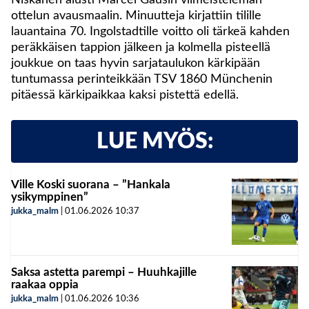
Niskanen alusti Marcel Gausin viimeistelemän
ottelun avausmaalin. Minuutteja kirjattiin tilille
lauantaina 70. Ingolstadtille voitto oli tärkeä kahden
peräkkäisen tappion jälkeen ja kolmella pisteellä
joukkue on taas hyvin sarjataulukon kärkipään
tuntumassa perinteikkään TSV 1860 Münchenin
pitäessä kärkipaikkaa kaksi pistettä edellä.
LUE MYÖS:
Ville Koski suorana – ”Hankala
ysikymppinen”
jukka_malm
|
01.06.2026
10:37
Saksa astetta parempi – Huuhkajille
raakaa oppia
jukka_malm
|
01.06.2026
10:36