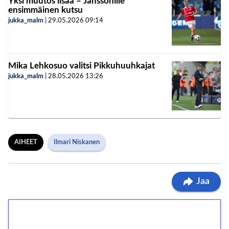
Yksi muutos lisää – Janssonille
ensimmäinen kutsu
jukka_malm
|
29.05.2026
09:14
Mika Lehkosuo valitsi Pikkuhuuhkajat
jukka_malm
|
28.05.2026
13:26
AIHEET
Ilmari Niskanen
Jaa
1€ = 10€ arvosta