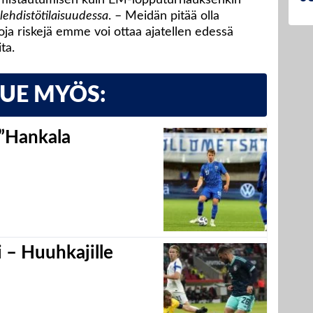
lehdistötilaisuudessa
. – Meidän pitää olla
oja riskejä emme voi ottaa ajatellen edessä
ta.
LUE MYÖS:
 ”Hankala
 – Huuhkajille