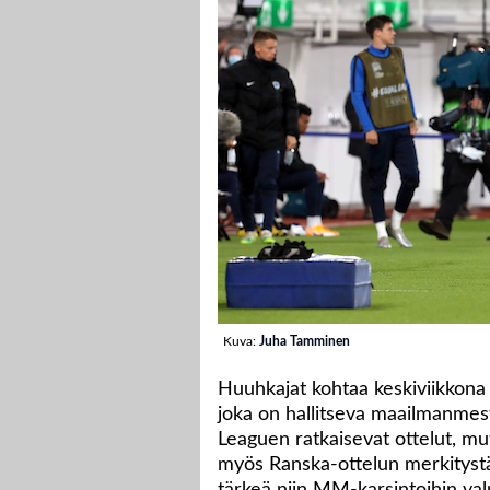
Kuva:
Juha Tamminen
Huuhkajat kohtaa keskiviikkona
joka on hallitseva maailmanmes
Leaguen ratkaisevat ottelut, m
myös Ranska-ottelun merkityst
tärkeä niin MM-karsintoihin v