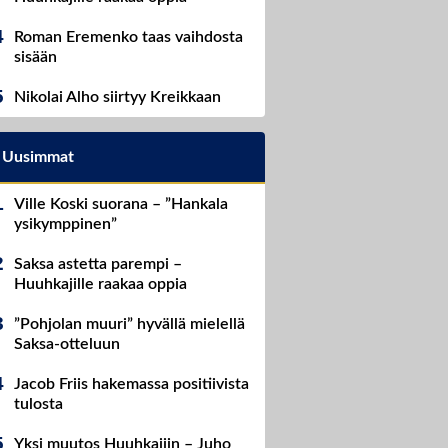
Roman Eremenko taas vaihdosta
sisään
Nikolai Alho siirtyy Kreikkaan
Uusimmat
Ville Koski suorana – ”Hankala
ysikymppinen”
Saksa astetta parempi –
Huuhkajille raakaa oppia
”Pohjolan muuri” hyvällä mielellä
Saksa-otteluun
Jacob Friis hakemassa positiivista
tulosta
Yksi muutos Huuhkajiin – Juho