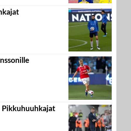
hkajat
nssonille
i Pikkuhuuhkajat