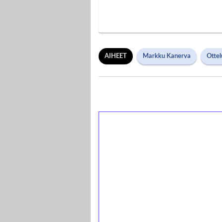
AIHEET
Markku Kanerva
Ottel
1€ = 10€ arvosta 
kierrätystä!
Talleta 1€
Saat heti 50 ilmaiskierr
kierros)!
Ei kierrätysvaatimusta!