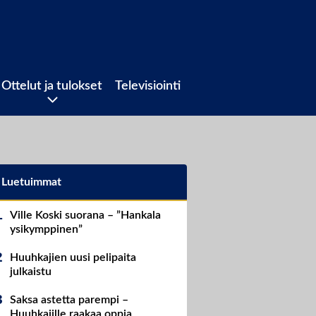
Ottelut ja tulokset
Televisiointi
Luetuimmat
Ville Koski suorana – ”Hankala
ysikymppinen”
Huuhkajien uusi pelipaita
julkaistu
Saksa astetta parempi –
Huuhkajille raakaa oppia