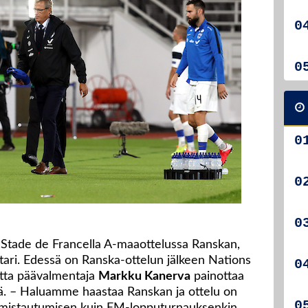
 Stade de Francella A-maaottelussa Ranskan,
tari. Edessä on Ranska-ottelun jälkeen Nations
utta päävalmentaja
Markku Kanerva
painottaa
ä. – Haluamme haastaa Ranskan ja ottelu on
almistautumisen kuin EM-lopputurnauksenkin