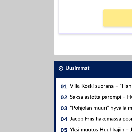
Uusimmat
Ville Koski suorana – ”Ha
Saksa astetta parempi – Hu
”Pohjolan muuri” hyvällä m
Jacob Friis hakemassa posit
Yksi muutos Huuhkajiin – 