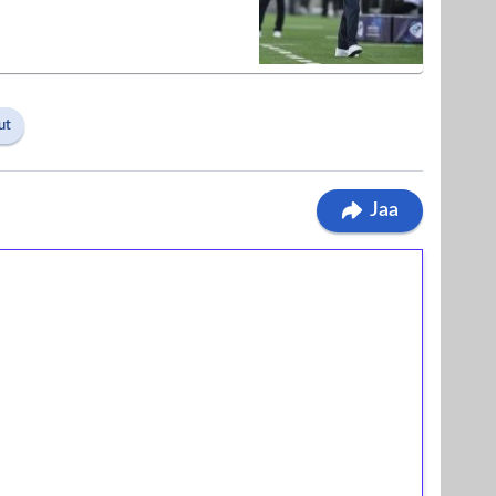
ut
Jaa
ilmaiskierroksia ilman
osta Tuohi 1000 -peliin (arvo 0,20€ per