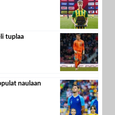
eli tuplaa
appulat naulaan