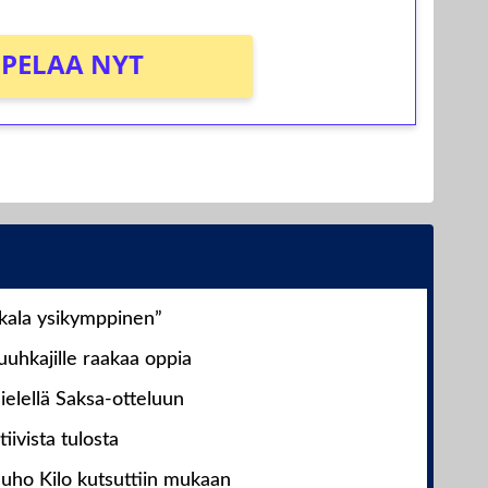
PELAA NYT
nkala ysikymppinen”
uhkajille raakaa oppia
ielellä Saksa-otteluun
iivista tulosta
Juho Kilo kutsuttiin mukaan