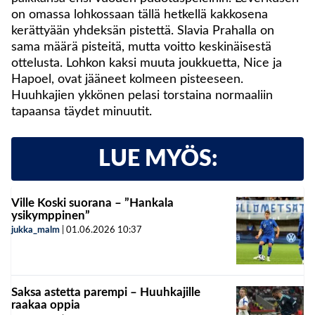
on omassa lohkossaan tällä hetkellä kakkosena
kerättyään yhdeksän pistettä. Slavia Prahalla on
sama määrä pisteitä, mutta voitto keskinäisestä
ottelusta. Lohkon kaksi muuta joukkuetta, Nice ja
Hapoel, ovat jääneet kolmeen pisteeseen.
Huuhkajien ykkönen pelasi torstaina normaaliin
tapaansa täydet minuutit.
LUE MYÖS:
Ville Koski suorana – ”Hankala
ysikymppinen”
jukka_malm
|
01.06.2026
10:37
Saksa astetta parempi – Huuhkajille
raakaa oppia