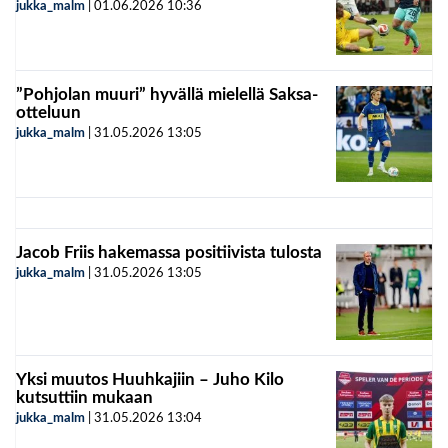
jukka_malm
|
01.06.2026
10:36
”Pohjolan muuri” hyvällä mielellä Saksa-
otteluun
jukka_malm
|
31.05.2026
13:05
Jacob Friis hakemassa positiivista tulosta
jukka_malm
|
31.05.2026
13:05
Yksi muutos Huuhkajiin – Juho Kilo
kutsuttiin mukaan
jukka_malm
|
31.05.2026
13:04