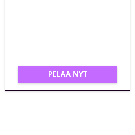
🎁 Huipputarjous jatkuu: 10
euron kierrätysvapaa
megakierros Reactoonz-
peliin – vain 1 eurolla!
Peli: Reactoonz
Vain uusille asiakkaille!
PELAA NYT