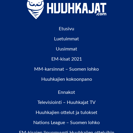
Etusivu
Luetuimmat
Uusimmat
EM-kisat 2021
MM-karsinnat – Suomen lohko
Huuhkajien kokoonpano
Ennakot
Televisiointi – Huuhkajat TV
Huuhkajien ottelut ja tulokset
Nations League – Suomen lohko
EM-kisojen lipunmyynti Huuhkajien otteluihin